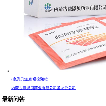
(康恩贝)血府逐瘀颗粒
内蒙古康恩贝药业有限公司圣龙分公司
最新问答