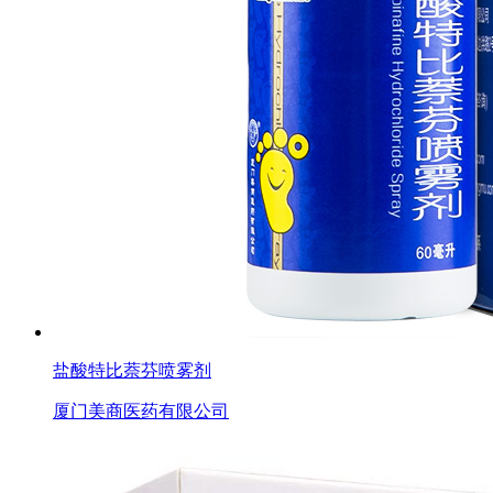
盐酸特比萘芬喷雾剂
厦门美商医药有限公司