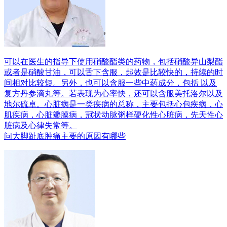
可以在医生的指导下使用硝酸酯类的药物，包括硝酸异山梨酯
或者是硝酸甘油，可以舌下含服，起效是比较快的，持续的时
间相对比较短。另外，也可以含服一些中药成分，包括 以及
复方丹参滴丸等。若表现为心率快，还可以含服美托洛尔以及
地尔硫卓。心脏病是一类疾病的总称，主要包括心包疾病，心
肌疾病，心脏瓣膜病，冠状动脉粥样硬化性心脏病，先天性心
脏病及心律失常等。
问
大脚趾底肿痛主要的原因有哪些