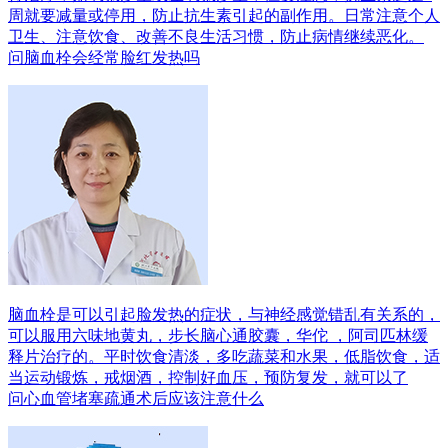
周就要减量或停用，防止抗生素引起的副作用。日常注意个人
卫生、注意饮食、改善不良生活习惯，防止病情继续恶化。
问
脑血栓会经常脸红发热吗
脑血栓是可以引起脸发热的症状，与神经感觉错乱有关系的，
可以服用六味地黄丸，步长脑心通胶囊，华佗 ，阿司匹林缓
释片治疗的。平时饮食清淡，多吃蔬菜和水果，低脂饮食，适
当运动锻炼，戒烟酒，控制好血压，预防复发，就可以了
问
心血管堵塞疏通术后应该注意什么