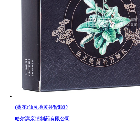
(葵花)仙灵地黄补肾颗粒
哈尔滨亲情制药有限公司