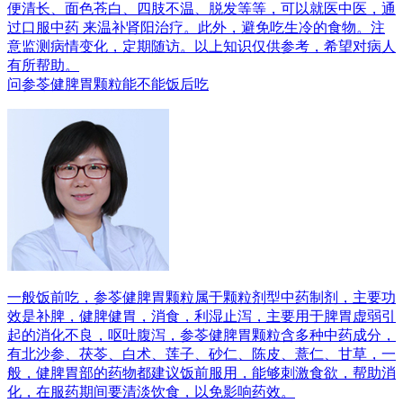
便清长、面色苍白、四肢不温、脱发等等，可以就医中医，通
过口服中药 来温补肾阳治疗。此外，避免吃生冷的食物。注
意监测病情变化，定期随访。以上知识仅供参考，希望对病人
有所帮助。
问
参苓健脾胃颗粒能不能饭后吃
一般饭前吃，参苓健脾胃颗粒属于颗粒剂型中药制剂，主要功
效是补脾，健脾健胃，消食，利湿止泻，主要用于脾胃虚弱引
起的消化不良，呕吐腹泻，参苓健脾胃颗粒含多种中药成分，
有北沙参、茯苓、白术、莲子、砂仁、陈皮、薏仁、甘草，一
般，健脾胃部的药物都建议饭前服用，能够刺激食欲，帮助消
化，在服药期间要清淡饮食，以免影响药效。