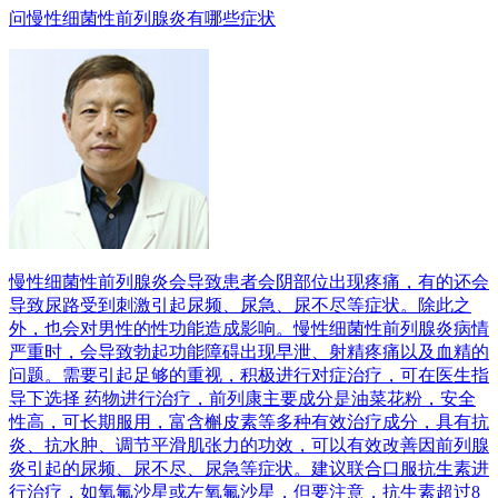
问
慢性细菌性前列腺炎有哪些症状
慢性细菌性前列腺炎会导致患者会阴部位出现疼痛，有的还会
导致尿路受到刺激引起尿频、尿急、尿不尽等症状。除此之
外，也会对男性的性功能造成影响。慢性细菌性前列腺炎病情
严重时，会导致勃起功能障碍出现早泄、射精疼痛以及血精的
问题。需要引起足够的重视，积极进行对症治疗，可在医生指
导下选择 药物进行治疗，前列康主要成分是油菜花粉，安全
性高，可长期服用，富含槲皮素等多种有效治疗成分，具有抗
炎、抗水肿、调节平滑肌张力的功效，可以有效改善因前列腺
炎引起的尿频、尿不尽、尿急等症状。建议联合口服抗生素进
行治疗，如氧氟沙星或左氧氟沙星，但要注意，抗生素超过8