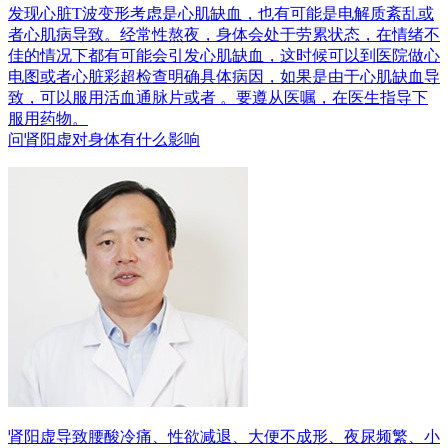
发现心脏T波变形考虑是心肌缺血，也有可能是电解质紊乱或
者心肌病导致。经常性熬夜，身体会处于劳累状态，在情绪不
佳的情况下都有可能会引发心肌缺血，这时候可以到医院做心
电图或者心脏彩超检查明确具体病因，如果是由于心肌缺血导
致，可以服用活血通脉片或者 。要遵从医嘱，在医生指导下
服用药物。
问
肾阳虚对身体有什么影响
肾阳虚导致腰酸冷痛、性欲减退、大便不成形、夜尿频繁、小