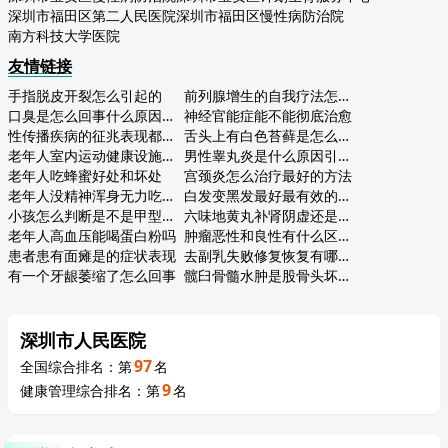
深圳市福田区第二人民医院
深圳市福田区慢性病防治院
南方科技大学医院
友情链接
手指脱皮开裂怎么引起的
前列腺增生的自我疗法怎么吃
口臭是怎么回事什么原因引起的
神经官能症能不能彻底治愈
性传播疾病的征兆表现都有哪些
舌头上有白色苔藓是怎么回事
老年人室内运动健康设施标准
男性睾丸炎是什么原因引起的呢
老年人吃蜂蜜好处和坏处
宫颈炎怎么治疗最好的方法
老年人没精神浑身无力吃什么补品
白发变黑发最好最有效的方法是什么
小孩怎么判断是不是甲型流感
六味地黄丸补肾阴虚还是肾阳虚
老年人高血压能喝蛋白粉吗
肿瘤恶性和良性有什么区别怎么判断
患者患有面瘫是的症状表现
去副乳失败修复恢复有哪些注意事项？
有一个牙龈萎缩了怎么回事
髋臼骨髓水肿是股骨头坏死早期症状吗
深圳市人民医院
97
全国综合排名：第
名
9
健康管理综合排名：第
名