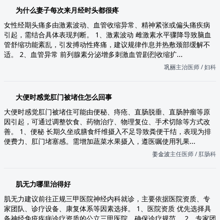
为什么妻子每次来月经时头都很疼
女性经期头痛多由激素波动、血管收缩异常、精神紧张或偏头痛疾病
引起，需结合具体表现判断。 1、激素波动 雌激素水平骤降导致脑血
管舒缩功能紊乱，引发搏动性疼痛，建议规律作息并热敷颈部缓解不
适。 2、血管异常 前列腺素分泌增多刺激血管剧烈收缩扩...
巩丽
主治医师 / 妇科
大便时感觉肛门被堵住怎么回事
大便时感觉肛门被堵住可能由便秘、痔疮、直肠脱垂、直肠肿瘤等原
因引起，可通过调整饮食、药物治疗、物理复位、手术切除等方式改
善。 1、便秘 长期久坐或膳食纤维摄入不足导致粪便干结，表现为排
便费力、肛门堵塞感。需增加蔬菜水果摄入，遵医嘱使用乳果...
姜金波
主任医师 / 肛肠科
肌无力哪里治得好
肌无力建议前往正规三甲医院神经内科就诊，主要依据医院资质、专
家团队、诊疗设备、康复体系等因素选择。 1、医院资质 优先选择具
备神经免疫疾病诊疗资质的公立三甲医院，确保诊疗规范。 2、专家团