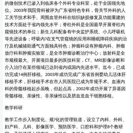
的微创技术已渗入到临床各个外科专业科室，处于全国领先地
位。2003年我院骨科被评为广东省特色专科，骨关节外科的人
工关节技术和手、周围血管外科在组织缺损修复及功能重建的
技术方面处于省内领先水平；脊柱外科是全国最早开展脊柱内
窥镜技术的单位；新生儿科配备有中央监护系统、小儿呼吸机
等先进设备；呼吸内?在支气管窥镜的应用和睡眠障碍疾病的治
疗及机械辅助通气方面独具特色；肿瘤科设有肿瘤内科、肿瘤
放疗科和肿瘤实验室，是全市肿瘤诊断治疗中心；放射科是全
市规模最大、开展项目最多的医技科室，CT、MRI影像诊断和
介入治疗在某些领域已达到省内或国内先进水平。迄今，已成
功完成14例肝移植。2003年成功完成广东省首例婴幼儿活体肝
移植手术，肝移植手术在市人民医院已成为常规手术。血液内
科的骨髓移植起步虽晚，但起点高，2002年成功开展了异基因
骨髓移植、亲缘性、非亲缘性以及脐血造血干细胞移植。
教学科研
教学工作步入制度化、规?化的管理轨道，设立了内科、外科、
妇产科、儿科、影像医学、预防医学、口腔科和护理8个教研