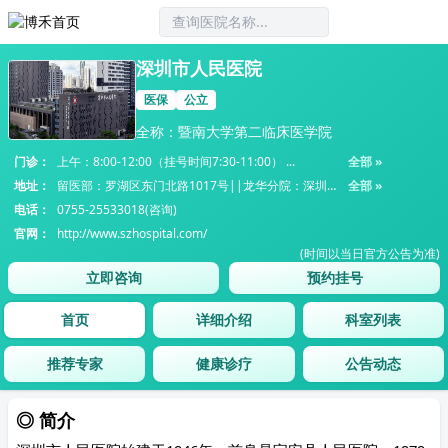
深圳市人民医院
医保
公立
全称：暨南大学第二临床医学院
门诊：
上午：8:00-12:00（挂号时间7:30-11:00） ...
全部 »
地址：
留医部：罗湖区东门北路1017号||龙华分院：深圳市龙华区龙...
全部 »
电话：
0755-25533018(咨询)
官网：
http://www.szhospital.com/
(时间以当日官方公告为准)
立即咨询
预约挂号
首页
详细介绍
科室列表
推荐专家
健康诊疗
公告动态
◎ 简介