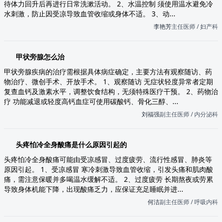
待体力回升后再进行日常洗漱活动。 2、水温控制 须使用温水避免冷
水刺激，防止因受凉导致血管收缩或身体不适。 3、动...
李艳芳
主任医师 / 妇产科
甲状旁腺怎么治
甲状旁腺疾病的治疗需根据具体病症确定，主要方法有观察随访、药
物治疗、微创手术、开放手术。 1、观察随访 无症状轻度异常者定期
复查血钙及激素水平，调整饮食结构，无须特殊医疗干预。 2、药物治
疗 功能减退或轻度高钙血症可使用碳酸钙、骨化三醇、...
刘福强
副主任医师 / 内分泌科
头疼怕冷全身酸痛是什么原因引起的
头疼怕冷全身酸痛可能由受凉感冒、过度疲劳、流行性感冒、肺炎等
原因引起。 1、受凉感冒 寒冷刺激导致血管收缩，引发头痛和肌肉酸
痛，需注意保暖并多喝温水缓解不适。 2、过度疲劳 长期熬夜或劳累
导致身体机能下降，出现酸痛乏力，应保证充足睡眠并进...
何洁
副主任医师 / 呼吸内科