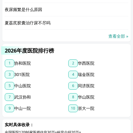
夜尿频繁是什么原因
夏荔芪胶囊治疗尿不尽吗
查看全部 »
2026年度医院排行榜
协和医院
华西医院
1
2
301医院
瑞金医院
3
4
中山医院
同济医院
5
6
武汉协和
华山医院
7
8
中山一院
浙大一院
9
10
实时具体收录：
全国医院12086家
医师信息30万+
科室介绍20万+