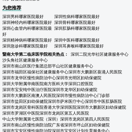
为您推荐
深圳男科哪家医院最好
深圳性病科哪家医院最好
深圳神经内科哪家医院最好
深圳骨科哪家医院最好
深圳心血管内科哪家医院最
深圳肛肠科哪家医院最好
好
深圳精神病科哪家医院最好
深圳中医科哪家医院最好
深圳急诊科哪家医院最好
深圳耳鼻喉科哪家医院最好
暨南大学第二临床医学院相关热点：
深圳二院光华社区健康服务中心
沙头角社区健康服务中心
深圳市南山区医疗集团总部平山社区健康服务中心
深圳市福田区福保社区健康服务中心
深圳市大鹏新区葵涌人民医院
深圳市龙华区慢性病防治中心
深圳市光明区妇幼保健院
深圳大学附属华南医院
南方医科大学深圳口腔医院
深圳市宝安纯中医治疗医院
深圳市龙华区妇幼保健院
深圳市大鹏新区南澳人民医院
深圳市慢性病防治中心门诊部
深圳市盐田区妇幼保健院
深圳市萨米医疗中心
深圳市中医肛肠医院
深圳市龙岗区骨科医院
香港大学深圳医院
深圳市大鹏新区妇幼保健院
深圳市罗湖区中医院
深圳市龙岗区第五人民医院
中山大学附属第七医院（深圳）
深圳市龙岗区第四人民医院
深圳市南山区慢性病防治院
广东省深圳市坪山区妇幼保健院
深圳市宝安区慢性病防治院
深圳市宝安区计划生育服务中心