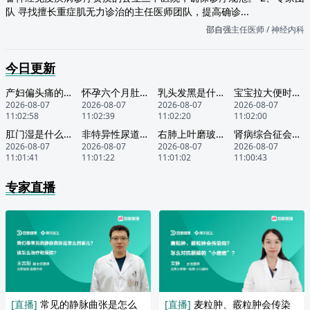
队 寻找擅长重症肌无力诊治的主任医师团队，提高确诊...
邵自强
主任医师 / 神经内科
今日更新
产妇偏头痛的原因
怀孕六个月肚脐眼周围疼怎么回事
乳头发黑是什么原因造成的
宝宝拉大便时哭的厉害
2026-08-07
2026-08-07
2026-08-07
2026-08-07
11:02:58
11:02:39
11:02:20
11:02:00
肛门湿是什么原因
非特异性尿道炎是什么
右肺上叶磨玻璃结节灶边缘欠清晰怎么回事
肾病综合征会带来哪些并发症呢
2026-08-07
2026-08-07
2026-08-07
2026-08-07
11:01:41
11:01:22
11:01:02
11:00:43
专家直播
[直播]
常见的静脉曲张是怎么
[直播]
麦粒肿、霰粒肿会传染