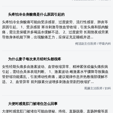
头疼怕冷全身酸痛是什么原因引起的
头疼怕冷全身酸痛可能由受凉感冒、过度疲劳、流行性感冒、肺炎等
原因引起。 1、受凉感冒 寒冷刺激导致血管收缩，引发头痛和肌肉酸
痛，需注意保暖并多喝温水缓解不适。 2、过度疲劳 长期熬夜或劳累
导致身体机能下降，出现酸痛乏力，应保证充足睡眠并进...
何洁
副主任医师 / 呼吸内科
为什么妻子每次来月经时头都很疼
女性经期头痛多由激素波动、血管收缩异常、精神紧张或偏头痛疾病
引起，需结合具体表现判断。 1、激素波动 雌激素水平骤降导致脑血
管舒缩功能紊乱，引发搏动性疼痛，建议规律作息并热敷颈部缓解不
适。 2、血管异常 前列腺素分泌增多刺激血管剧烈收缩扩...
巩丽
主治医师 / 妇科
大便时感觉肛门被堵住怎么回事
大便时感觉肛门被堵住可能由便秘、痔疮、直肠脱垂、直肠肿瘤等原