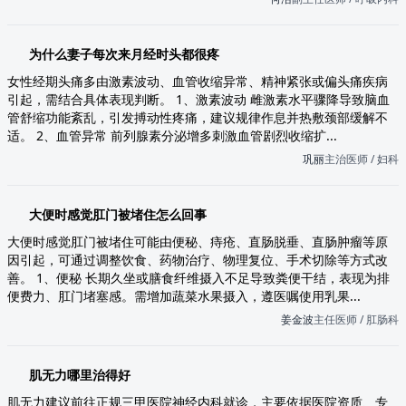
为什么妻子每次来月经时头都很疼
女性经期头痛多由激素波动、血管收缩异常、精神紧张或偏头痛疾病
引起，需结合具体表现判断。 1、激素波动 雌激素水平骤降导致脑血
管舒缩功能紊乱，引发搏动性疼痛，建议规律作息并热敷颈部缓解不
适。 2、血管异常 前列腺素分泌增多刺激血管剧烈收缩扩...
巩丽
主治医师 / 妇科
大便时感觉肛门被堵住怎么回事
大便时感觉肛门被堵住可能由便秘、痔疮、直肠脱垂、直肠肿瘤等原
因引起，可通过调整饮食、药物治疗、物理复位、手术切除等方式改
善。 1、便秘 长期久坐或膳食纤维摄入不足导致粪便干结，表现为排
便费力、肛门堵塞感。需增加蔬菜水果摄入，遵医嘱使用乳果...
姜金波
主任医师 / 肛肠科
肌无力哪里治得好
肌无力建议前往正规三甲医院神经内科就诊，主要依据医院资质、专