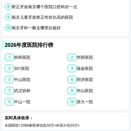
矫正牙齿南京哪个医院口腔科好一点
8
南京儿童牙齿矫正性价比高的医院
9
南京牙科一般去哪里比较好
10
2026年度医院排行榜
协和医院
华西医院
1
2
301医院
瑞金医院
3
4
中山医院
同济医院
5
6
武汉协和
华山医院
7
8
中山一院
浙大一院
9
10
实时具体收录：
全国医院12086家
医师信息30万+
科室介绍20万+