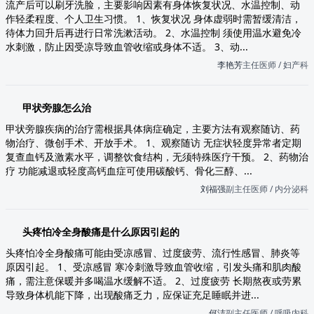
流产后可以刷牙洗脸，主要影响因素有身体恢复状况、水温控制、动
作轻柔程度、个人卫生习惯。 1、恢复状况 身体虚弱时需暂缓清洁，
待体力回升后再进行日常洗漱活动。 2、水温控制 须使用温水避免冷
水刺激，防止因受凉导致血管收缩或身体不适。 3、动...
李艳芳
主任医师 / 妇产科
甲状旁腺怎么治
甲状旁腺疾病的治疗需根据具体病症确定，主要方法有观察随访、药
物治疗、微创手术、开放手术。 1、观察随访 无症状轻度异常者定期
复查血钙及激素水平，调整饮食结构，无须特殊医疗干预。 2、药物治
疗 功能减退或轻度高钙血症可使用碳酸钙、骨化三醇、...
刘福强
副主任医师 / 内分泌科
头疼怕冷全身酸痛是什么原因引起的
头疼怕冷全身酸痛可能由受凉感冒、过度疲劳、流行性感冒、肺炎等
原因引起。 1、受凉感冒 寒冷刺激导致血管收缩，引发头痛和肌肉酸
痛，需注意保暖并多喝温水缓解不适。 2、过度疲劳 长期熬夜或劳累
导致身体机能下降，出现酸痛乏力，应保证充足睡眠并进...
何洁
副主任医师 / 呼吸内科