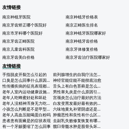
友情链接
南京种植牙医院
南京种植牙价格表
南京牙齿矫正哪个医院好
南京正畸医生排名
南京市牙科哪个医院好
南京种植牙医院哪家好
南京牙齿正畸医院
南京种植牙齿价格
南京儿童齿科医院
南京牙体修复价格
南京牙齿美白价格
南京牙齿治疗医院哪家好
友情链接
手指脱皮开裂怎么引起的
前列腺增生的自我疗法怎么吃
口臭是怎么回事什么原因引起的
神经官能症能不能彻底治愈
性传播疾病的征兆表现都有哪些
舌头上有白色苔藓是怎么回事
老年人室内运动健康设施标准
男性睾丸炎是什么原因引起的呢
老年人吃蜂蜜好处和坏处
宫颈炎怎么治疗最好的方法
老年人没精神浑身无力吃什么补品
白发变黑发最好最有效的方法是什么
小孩怎么判断是不是甲型流感
六味地黄丸补肾阴虚还是肾阳虚
老年人高血压能喝蛋白粉吗
肿瘤恶性和良性有什么区别怎么判断
患者患有面瘫是的症状表现
去副乳失败修复恢复有哪些注意事项？
有一个牙龈萎缩了怎么回事
髋臼骨髓水肿是股骨头坏死早期症状吗