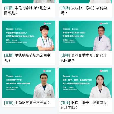
[直播]
常见的静脉曲张是怎么
[直播]
麦粒肿、霰粒肿会传染
回事儿？
吗？
[直播]
甲状腺结节是怎么回事
[直播]
鼻综合手术可以解决什
儿？
么问题？
[直播]
主动脉疾病严不严重？
[直播]
眼痒、眼干、眼痛都是
过敏了吗？