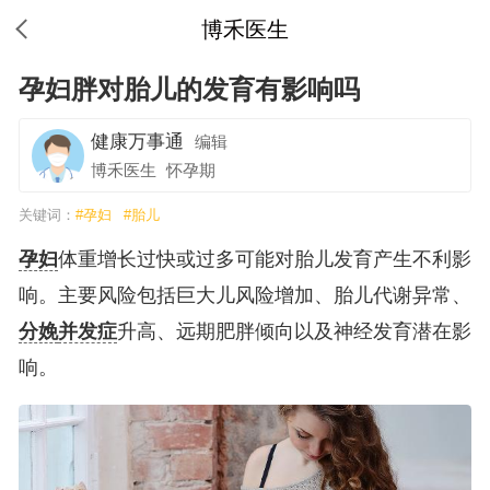
博禾医生
孕妇胖对胎儿的发育有影响吗
健康万事通
编辑
博禾医生
怀孕期
关键词：
#孕妇
#胎儿
孕妇
体重增长过快或过多可能对胎儿发育产生不利影
响。主要风险包括巨大儿风险增加、胎儿代谢异常、
分娩
并发症
升高、远期肥胖倾向以及神经发育潜在影
响。