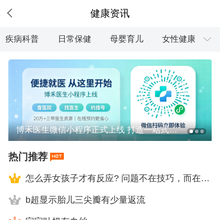
健康资讯
疾病科普
日常保健
母婴育儿
女性健康
养生保健
营养饮食
健康短视频
博禾医生微信小程序正式上线 打造一站式便捷就医健康服务平台
热门推荐
怎么弄女孩子才有反应? 问题不在技巧，而在这几点
b超显示胎儿三尖瓣有少量返流