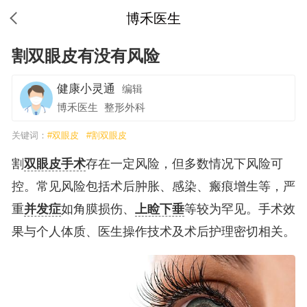
博禾医生
割双眼皮有没有风险
健康小灵通
编辑
博禾医生
整形外科
关键词：
#双眼皮
#割双眼皮
割
双眼皮手术
存在一定风险，但多数情况下风险可
控。常见风险包括术后肿胀、感染、瘢痕增生等，严
重
并发症
如角膜损伤、
上睑下垂
等较为罕见。手术效
果与个人体质、医生操作技术及术后护理密切相关。