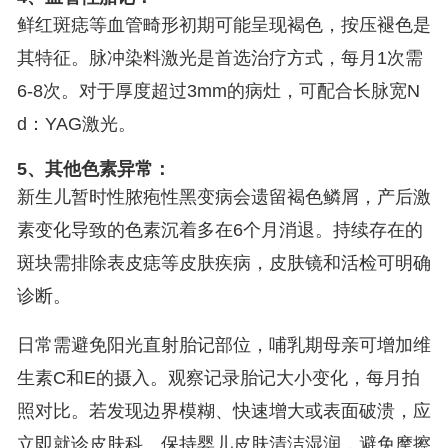
鲜红斑痣等血管畸形初期可能呈现褐色，按压褪色是
其特征。脉冲染料激光是首选治疗方式，每月1次需
6-8次。对于厚度超过3mm的病灶，可配合长脉宽N
d：YAG激光。
5、其他色素异常：
新生儿暂时性脓疱性黑变病会遗留褐色鳞屑，产后激
素变化导致的色素沉着多在6个月消退。持续存在的
斑块需排除表皮痣等皮肤疾病，皮肤镜和活检可明确
诊断。
日常需避免阳光直射胎记部位，哺乳期母亲可增加维
生素C和E的摄入。观察记录胎记大小变化，每月拍
照对比。若发现边界模糊、快速增大或表面破溃，应
立即就诊皮肤科。保持婴儿皮肤清洁湿润，避免摩擦