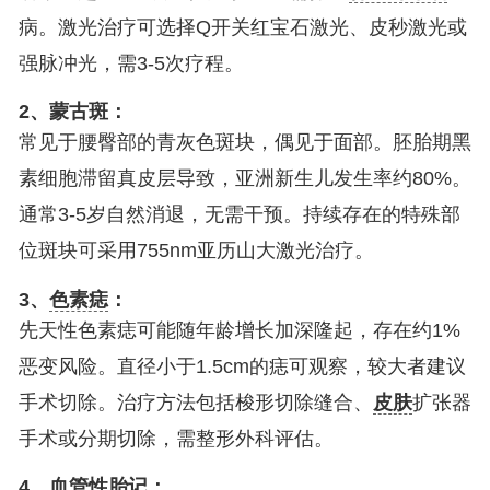
病。激光治疗可选择Q开关红宝石激光、皮秒激光或
强脉冲光，需3-5次疗程。
2、蒙古斑：
常见于腰臀部的青灰色斑块，偶见于面部。胚胎期黑
素细胞滞留真皮层导致，亚洲新生儿发生率约80%。
通常3-5岁自然消退，无需干预。持续存在的特殊部
位斑块可采用755nm亚历山大激光治疗。
3、
色素痣
：
先天性色素痣可能随年龄增长加深隆起，存在约1%
恶变风险。直径小于1.5cm的痣可观察，较大者建议
手术切除。治疗方法包括梭形切除缝合、
皮肤
扩张器
手术或分期切除，需整形外科评估。
4、血管性胎记：