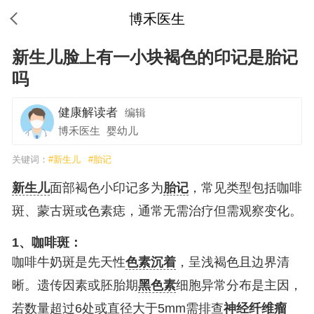
博禾医生
新生儿脸上有一小块褐色的印记是胎记
吗
健康解读者
编辑
博禾医生
婴幼儿
关键词：
#新生儿
#胎记
新生儿
面部褐色小印记多为
胎记
，常见类型包括咖啡
斑、蒙古斑或色素痣，通常无需治疗但需观察变化。
1、咖啡斑：
咖啡牛奶斑是先天性
色素沉着
，呈浅褐色且边界清
晰。遗传因素或胚胎期
黑色素
细胞异常分布是主因，
若数量超过6处或直径大于5mm需排查
神经纤维瘤