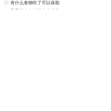
有什么食物吃了可以保胎
孕早期出血怎样安全保胎
孕早期保胎如何饮食
孕早期保胎的方法
孕早期出血如何保胎
延伸阅读