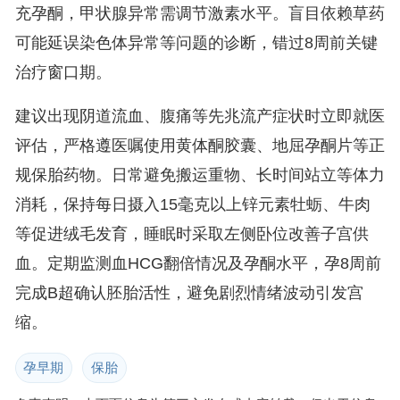
充孕酮，甲状腺异常需调节激素水平。盲目依赖草药
可能延误染色体异常等问题的诊断，错过8周前关键
治疗窗口期。
建议出现阴道流血、腹痛等先兆流产症状时立即就医
评估，严格遵医嘱使用黄体酮胶囊、地屈孕酮片等正
规保胎药物。日常避免搬运重物、长时间站立等体力
消耗，保持每日摄入15毫克以上锌元素牡蛎、牛肉
等促进绒毛发育，睡眠时采取左侧卧位改善子宫供
血。定期监测血HCG翻倍情况及孕酮水平，孕8周前
完成B超确认胚胎活性，避免剧烈情绪波动引发宫
缩。
孕早期
保胎