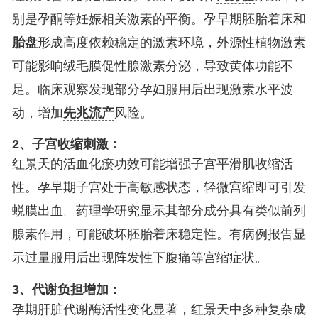
别是孕酮等妊娠相关激素的平衡。孕早期胚胎着床和
胎盘
形成高度依赖稳定的激素环境，外源性植物激素
可能影响绒毛膜促性腺激素分泌，导致黄体功能不
足。临床观察发现部分孕妇服用后出现激素水平波
动，增加
先兆流产
风险。
2、子宫收缩刺激：
红景天的活血化瘀功效可能增强子宫平滑肌收缩活
性。孕早期子宫处于高敏感状态，轻微宫缩即可引发
蜕膜出血。药理学研究显示其部分成分具有类似前列
腺素作用，可能破坏胚胎着床稳定性。有病例报告显
示过量服用后出现阵发性下腹痛等宫缩症状。
3、代谢负担增加：
孕期肝脏代谢酶活性变化显著，红景天中多种复杂成