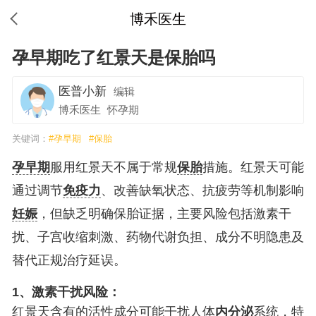
博禾医生
孕早期吃了红景天是保胎吗
医普小新
编辑
博禾医生
怀孕期
关键词：
#孕早期
#保胎
孕早期
服用红景天不属于常规
保胎
措施。红景天可能
通过调节
免疫力
、改善缺氧状态、抗疲劳等机制影响
妊娠
，但缺乏明确保胎证据，主要风险包括激素干
扰、子宫收缩刺激、药物代谢负担、成分不明隐患及
替代正规治疗延误。
1、激素干扰风险：
红景天含有的活性成分可能干扰人体
内分泌
系统，特