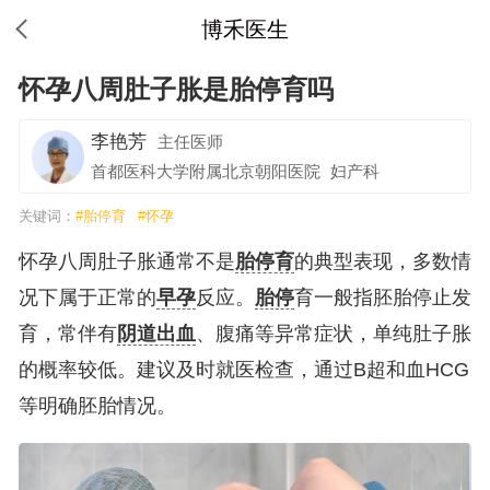
博禾医生
怀孕八周肚子胀是胎停育吗
李艳芳
主任医师
首都医科大学附属北京朝阳医院
妇产科
关键词：
#胎停育
#怀孕
怀孕八周肚子胀通常不是
胎停育
的典型表现，多数情
况下属于正常的
早孕
反应。
胎停
育一般指胚胎停止发
育，常伴有
阴道出血
、腹痛等异常症状，单纯肚子胀
的概率较低。建议及时就医检查，通过B超和血HCG
等明确胚胎情况。