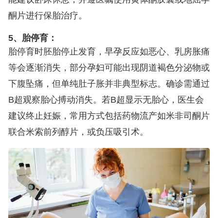
酮片进行保胎治疗。
5、胎停育：
胎停育时胚胎停止发育，早孕反应如恶心、乳房胀痛
等会逐渐消失，部分孕妇可能出现阴道褐色分泌物或
下腹坠痛，但单纯肚子胀并非典型标志。确诊需通过
B超观察胎心搏动消失。若B超显示无胎心，医生会
建议终止妊娠，常用方式包括药物流产如米非司酮片
联合米索前列醇片，或负压吸引术。