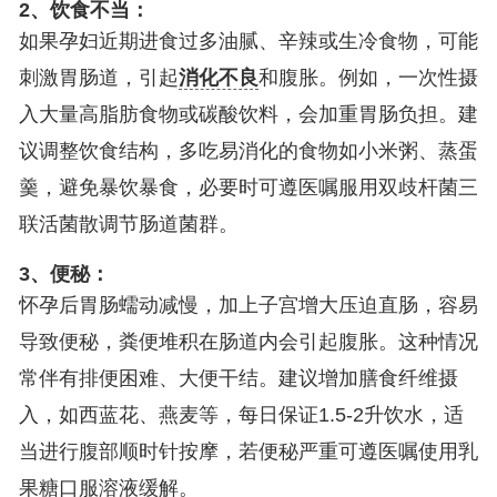
2、饮食不当：
如果孕妇近期进食过多油腻、辛辣或生冷食物，可能
刺激胃肠道，引起
消化不良
和腹胀。例如，一次性摄
入大量高脂肪食物或碳酸饮料，会加重胃肠负担。建
议调整饮食结构，多吃易消化的食物如小米粥、蒸蛋
羹，避免暴饮暴食，必要时可遵医嘱服用双歧杆菌三
联活菌散调节肠道菌群。
3、便秘：
怀孕后胃肠蠕动减慢，加上子宫增大压迫直肠，容易
导致便秘，粪便堆积在肠道内会引起腹胀。这种情况
常伴有排便困难、大便干结。建议增加膳食纤维摄
入，如西蓝花、燕麦等，每日保证1.5-2升饮水，适
当进行腹部顺时针按摩，若便秘严重可遵医嘱使用乳
果糖口服溶液缓解。