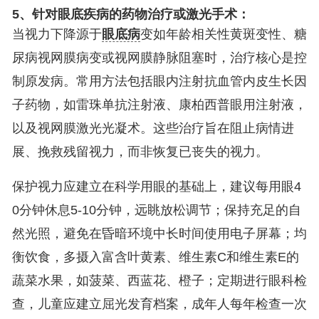
5、针对眼底疾病的药物治疗或激光手术：
当视力下降源于
眼底病
变如年龄相关性黄斑变性、糖
尿病视网膜病变或视网膜静脉阻塞时，治疗核心是控
制原发病。常用方法包括眼内注射抗血管内皮生长因
子药物，如雷珠单抗注射液、康柏西普眼用注射液，
以及视网膜激光光凝术。这些治疗旨在阻止病情进
展、挽救残留视力，而非恢复已丧失的视力。
保护视力应建立在科学用眼的基础上，建议每用眼4
0分钟休息5-10分钟，远眺放松调节；保持充足的自
然光照，避免在昏暗环境中长时间使用电子屏幕；均
衡饮食，多摄入富含叶黄素、维生素C和维生素E的
蔬菜水果，如菠菜、西蓝花、橙子；定期进行眼科检
查，儿童应建立屈光发育档案，成年人每年检查一次