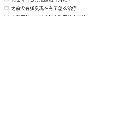
之前没有狐臭现在有了怎么治疗
现在有什么可以治疗近视有什么方法
现儿童视力不好需要及早检查治疗吗
现在有什么治疗帕金森有什么方法
以前没有狐臭现在有了怎么治疗
延伸阅读