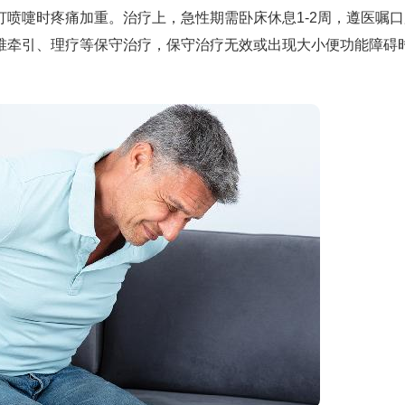
喷嚏时疼痛加重。治疗上，急性期需卧床休息1-2周，遵医嘱口
椎牵引、理疗等保守治疗，保守治疗无效或出现大小便功能障碍