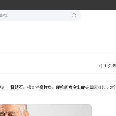
0次
紊乱、
肾结石
、强直性
脊柱
炎、
腰椎间盘突出症
等原因引起，建