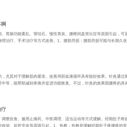
事啊
损、胃肠功能紊乱、肾结石、慢性胃炎、腰椎间盘突出症等原因引起，可
物理治疗、手术治疗等方式改善。1、腰肌劳损：腰肌劳损可能与长期久
的，尤其对于缓解肌肉紧张、改善局部血液循环具有较好效果。针灸通过
委中等，能帮助减轻疼痛并促进功能恢复。不过，针灸的效果因腰疼的具
治疗
、调整饮食、服用止痛药、中医调理、适当运动等方式缓解。经期肚子疼
宫收缩、盆腔充血等原因引起。1、热敷：热敷是缓解经期肚子疼腰疼的