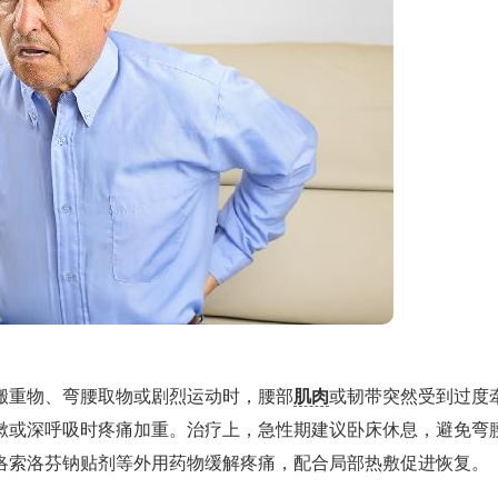
搬重物、弯腰取物或剧烈运动时，腰部
肌肉
或韧带突然受到过度
嗽或深呼吸时疼痛加重。治疗上，急性期建议卧床休息，避免弯
洛索洛芬钠贴剂等外用药物缓解疼痛，配合局部热敷促进恢复。