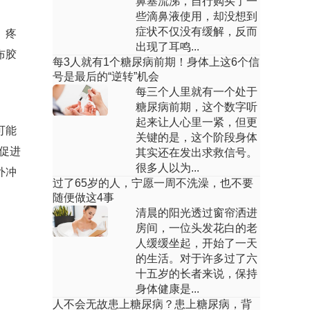
腰疼肚子疼怎么回事女
鼻塞流涕，自行购买了一
些滴鼻液使用，却没想到
回答：腰疼肚子疼女性可能由经期不适、
症状不仅没有缓解，反而
。疼
久坐劳损、盆腔炎、子宫内膜异位症等原
出现了耳鸣...
布胶
因引起，可通过...
每3人就有1个糖尿病前期！身体上这6个信
号是最后的“逆转”机会
女生来月经腰疼怎么办
每三个人里就有一个处于
糖尿病前期，这个数字听
回答：女生来月经腰疼可通过热敷、休
起来让人心里一紧，但更
可能
息、饮食调节及药物治疗缓解，多由前列
关键的是，这个阶段身体
腺素分泌、盆腔充...
促进
其实还在发出求救信号。
很多人以为...
外冲
怀孕一个月老是肚子疼腰疼怎么回事
过了65岁的人，宁愿一周不洗澡，也不要
随便做这4事
回答：怀孕一个月肚子疼腰疼可能由胚胎
清晨的阳光透过窗帘洒进
着床、黄体囊肿、先兆流产、宫外孕等原
房间，一位头发花白的老
因引起，需结合...
人缓缓坐起，开始了一天
女性尿道感染腰疼吃什么药
的生活。对于许多过了六
十五岁的长者来说，保持
回答：女性尿道感染伴腰疼需遵医嘱使用
身体健康是...
抗生素，常用药物有左氧氟沙星、头孢克
人不会无故患上糖尿病？患上糖尿病，背