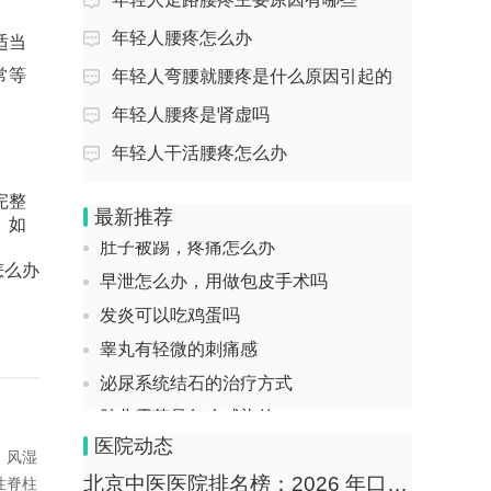
经常胃涨气怎么办
女人腰疼腰硬是什么原因引起的
年轻人腰疼怎么办
适当
滴虫阴道炎严重吗常见么
回答：女性腰疼腰硬可能由久坐劳损、受
常等
年轻人弯腰就腰疼是什么原因引起的
肾阴虚舌头的症状
凉刺激、腰椎间盘突出、强直性脊柱炎等
年轻人腰疼是肾虚吗
原因引起。1、...
小孩持续低烧可能是什么原因
年轻人干活腰疼怎么办
小苏打可以治妇科么
月经推迟腰疼是怎么回事
孕宝几个月开始有胎动
完整
回答：月经推迟伴腰疼可能由精神压力、
最新推荐
。如
肚子被踢，疼痛怎么办
过度劳累、盆腔炎、子宫内膜异位症等原
因引起，可通过...
早泄怎么办，用做包皮手术吗
怎么办
发炎可以吃鸡蛋吗
左边的腰疼是怎么回事
睾丸有轻微的刺痛感
回答：左侧腰疼可能由肌肉劳损、姿势不
泌尿系统结石的治疗方式
良、肾结石、腰椎间盘突出等原因引起，
可通过休息热敷...
肺曲霉菌是怎么感染的
手足口后期脱皮正常吗
坐完月子腰疼怎么调理
医院动态
、风湿
甘草煮水的功效和作用
回答：坐完月子腰疼可通过休息保暖、适
北京中医医院排名榜：2026 年口碑与实力俱佳的公立三甲医院清单
性脊柱