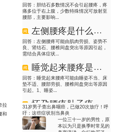
痛多位于右上腹，少数特殊情况可放射至
腰部，主要影响...
左侧腰疼是什么原因引起的
回答：左侧腰疼可能由肌肉劳损、姿势不
良、肾结石、腰椎间盘突出等原因引起，
需结合具体症状...
睡觉起来腰疼是什么原因
回答：睡觉起来腰疼可能由睡姿不当、床
垫不适、腰部劳损、腰椎间盘突出等原因
引起。1、睡姿...
怀孕腰疼肚子疼怎么回事
牵拉
31岁男子查出鼻咽癌，已做20次放疗！呼
回答：怀孕腰疼肚子疼可能由子宫增大、
吁：这些症状别当鼻炎
腰和
韧带牵拉、先兆流产、宫外孕等原因引
一位三十一岁的男性，原
起，可通过休息观...
本以为只是换季时常见的