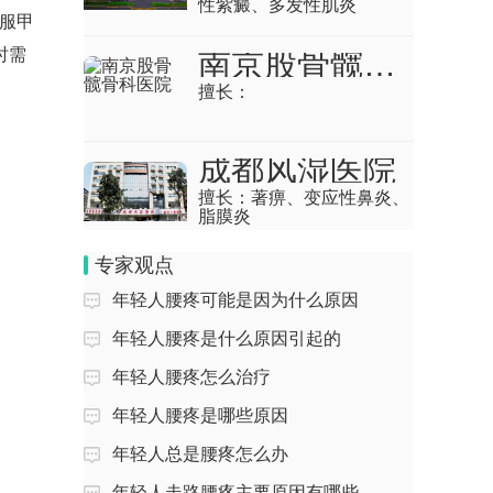
性紫癜、多发性肌炎
回答：晚上睡觉腰疼厉害多由睡姿不当、
服甲
床垫不适、腰肌劳损或腰椎间盘突出引
时需
南京股骨髋骨科医院
起，需针对性调整...
擅长：
后背腰疼是什么原因引起的
回答：后背腰疼可能由肌肉劳损、姿势不
成都风湿医院
良、腰椎间盘突出、强直性脊柱炎等原因
擅长：
著痹、变应性鼻炎、
引起。1、肌肉...
脂膜炎
后背和腰疼是什么原因引起的
专家观点
回答：后背和腰疼可能由肌肉劳损、姿势
年轻人腰疼可能是因为什么原因
不良、腰椎间盘突出、强直性脊柱炎等原
因引起。1.肌...
年轻人腰疼是什么原因引起的
年轻人腰疼怎么治疗
女性后背腰疼是什么原因
年轻人腰疼是哪些原因
回答：女性后背腰疼可能由久坐劳损、受
亚甲炎吃什么药好的快
凉刺激、腰椎间盘突出、妇科炎症等原因
年轻人总是腰疼怎么办
引起。1、久坐...
尾椎骨摔骨折怎么恢复
年轻人走路腰疼主要原因有哪些