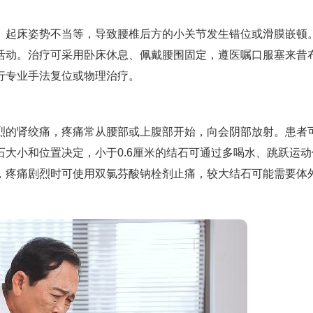
、起床姿势不当等，导致腰椎后方的小关节发生错位或滑膜嵌顿
活动。治疗可采用卧床休息、佩戴腰围固定，遵医嘱口服塞来昔
行专业手法复位或物理治疗。
烈的肾绞痛，疼痛常从腰部或上腹部开始，向会阴部放射。患者
大小和位置决定，小于0.6厘米的结石可通过多喝水、跳跃运动
，疼痛剧烈时可使用双氯芬酸钠栓剂止痛，较大结石可能需要体