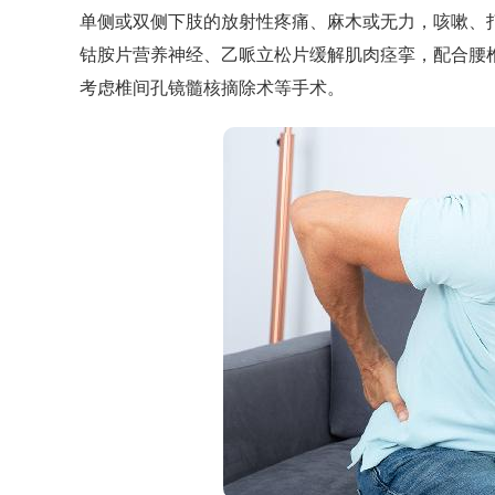
单侧或双侧下肢的放射性疼痛、麻木或无力，咳嗽、打
钴胺片营养神经、乙哌立松片缓解肌肉痉挛，配合腰
考虑椎间孔镜髓核摘除术等手术。