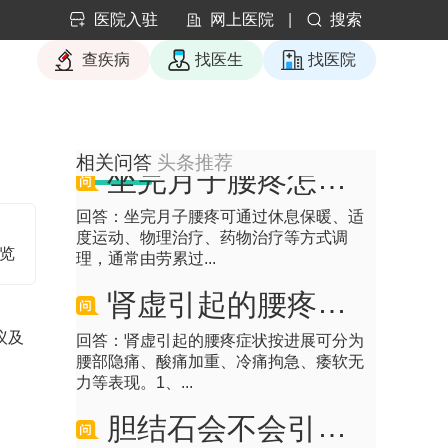
医院入驻
网上医院
|
搜索
左边的腰疼是怎么回事
查疾病
找医生
找医院
回答：左侧腰疼可能由肌肉劳损、姿势不
良、肾结石、腰椎间盘突出等原因引起，
可通过休息热敷...
坐完月子腰疼怎么调理
相关问答
头条推荐
回答：坐完月子腰疼可通过休息保暖、适
度运动、物理治疗、药物治疗等方式调
理，通常由劳累过...
浏览
肾虚引起的腰疼有哪些症状
回答：肾虚引起的腰疼症状按进展可分为
议及
腰部隐痛、酸痛加重、冷痛拘急、痿软无
力等表现。1、...
胆结石会不会引起腰疼
回答：胆结石多数情况不会引起腰疼，疼