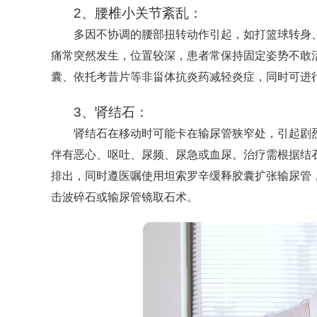
2、腰椎小关节紊乱：
多因不协调的腰部扭转动作引起，如打篮球转身
痛常突然发生，位置较深，患者常保持固定姿势不敢
囊、依托考昔片等非甾体抗炎药减轻炎症，同时可进
3、肾结石：
肾结石在移动时可能卡在输尿管狭窄处，引起剧
伴有恶心、呕吐、尿频、尿急或血尿。治疗需根据结石
排出，同时遵医嘱使用坦索罗辛缓释胶囊扩张输尿管
击波碎石或输尿管镜取石术。