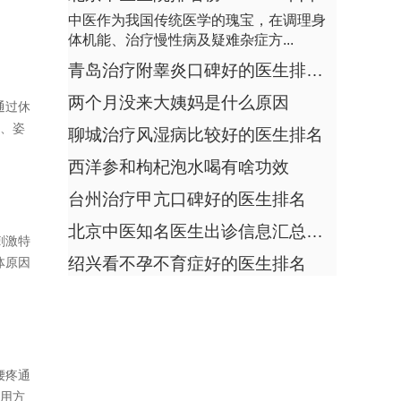
锁骨下方痛是什么原因
度运动、物理治疗、药物治疗等方式调
中医作为我国传统医学的瑰宝，在调理身
理，通常由劳累过...
为什么婴儿屁股有青块
体机能、治疗慢性病及疑难杂症方...
剖腹产月子里腰酸背痛怎么回事
肾虚引起的腰疼有哪些症状
青岛治疗附睾炎口碑好的医生排行榜
怎么区分咽炎和扁桃体发炎
两个月没来大姨妈是什么原因
回答：肾虚引起的腰疼症状按进展可分为
通过休
手足口病起疹子的止痒方法
腰部隐痛、酸痛加重、冷痛拘急、痿软无
坐、姿
聊城治疗风湿病比较好的医生排名
力等表现。1、...
3岁宝宝咳嗽发烧怎么办嘛
西洋参和枸杞泡水喝有啥功效
神经性耳鸣有啥最简单的方法
胆结石会不会引起腰疼
台州治疗甲亢口碑好的医生排名
怀孕初期出血孩子能保得住吗
回答：胆结石多数情况不会引起腰疼，疼
子宫萎缩吃什么调理最快
北京中医知名医生出诊信息汇总，节假日门诊安排一览
痛多位于右上腹，少数特殊情况可放射至
刺激特
腰部，主要影响...
耳朵呼吸时有声音怎么回事
绍兴看不孕不育症好的医生排名
体原因
督脉穴的位置
孕六周只有孕囊没有胚芽正常吗
膻中穴位的准确位置在哪里
晚期产后出血日常应注意什么
腰疼通
宫颈腺囊肿的就医指征是什么
常用方