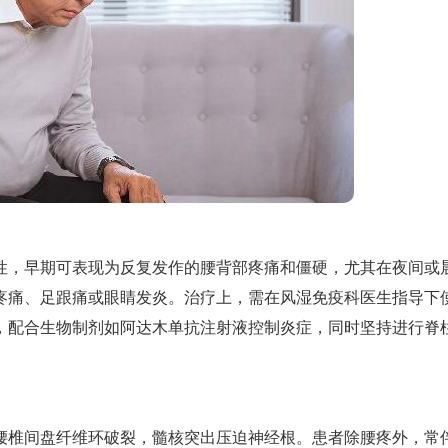
性，早期可表现为反复发作的腰背部疼痛和僵硬，尤其在夜间或
疼痛、足跟痛或眼睛发炎。治疗上，需在风湿免疫科医生指导下
，配合生物制剂如阿达木单抗注射液控制炎症，同时坚持进行脊
腰椎间盘纤维环破裂，髓核突出压迫神经根。患者除腰疼外，常