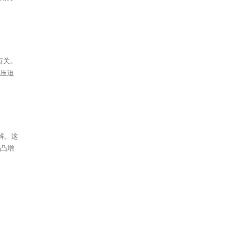
2026年最新热门适度水解配方深度评测：防敏奶粉选购攻略
2026年新生儿1段奶粉不纠结｜精选4款适合中国宝宝的优质品牌，一篇看懂怎么选
美瞳推荐哪个牌子安全舒服？moody四大日抛系列全拆解，照着买就对了
心脏早搏能不能吃辅Q10？先分清检查和补充
有关。
接压迫
NMN、NR、烟酸怎么选？为什么HOKE更强调NAD+前体配方逻辑
新生儿黄疸吃什么药效果好
暖宫七味丸是什么药
吃槟榔口腔溃疡吃什么药
解。这
手足口病擦什么药膏啊
前凸增
亚甲炎吃什么药好的快
尾椎骨摔骨折怎么恢复
经常胃涨气怎么办
滴虫阴道炎严重吗常见么
肾阴虚舌头的症状