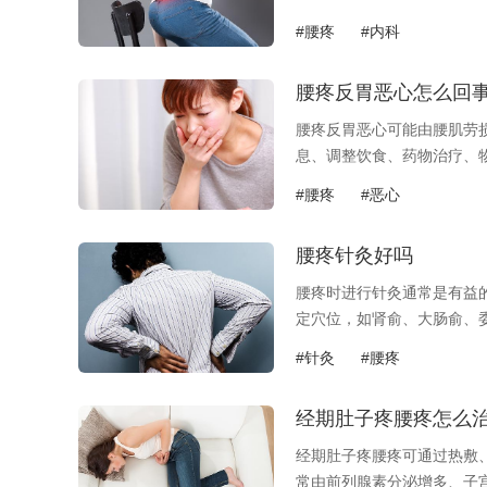
炎或带状疱疹...
#腰疼
#内科
腰疼反胃恶心怎么回
腰疼反胃恶心可能由腰肌劳
息、调整饮食、药物治疗、
势不当等因素...
#腰疼
#恶心
腰疼针灸好吗
腰疼时进行针灸通常是有益
定穴位，如肾俞、大肠俞、
而异，如急性...
#针灸
#腰疼
经期肚子疼腰疼怎么
经期肚子疼腰疼可通过热敷
常由前列腺素分泌增多、子