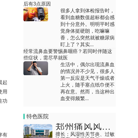
肟、磷霉素氨丁...
后有3点原因
很多人拿到体检报告时，
右边腰疼是怎么回事男性
看到血糖数值超标都会感
到十分意外。明明平时感
回答：男性右边腰疼可能由肌肉劳损、腰
觉身体挺硬朗，吃嘛嘛
椎问题、泌尿结石、肾脏炎症等原因引
香，怎么突然就被糖尿病
起，需结合具体症...
盯上了？其实...
经常流鼻血要警惕鼻咽癌？若同时伴随这
姨妈期腰疼怎么缓解
些症状，需尽早就医
生活中，偶尔出现流鼻血
回答：姨妈期腰疼可通过热敷、适度运
的情况并不少见，很多人
动、调整姿势及药物治疗缓解，主要与盆
第一反应是天气干燥或者
腔充血、前列腺素...
晨起
上火，随手塞点纸巾便不
使用
女性腰疼是什么妇科病
再在意。然而，当这种出
血变得频繁...
柱功
回答：女性腰疼可能由盆腔炎、子宫内膜
异位症、子宫肌瘤、卵巢囊肿等妇科病引
特色医院
起。1、盆腔炎...
郑州痛风风湿病医院
晚上睡觉腰疼的厉害
擅长：
风湿性关节炎、过敏
伴有