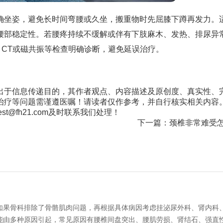
确坐姿，避免长时间弯腰或久坐，搬重物时先屈膝下蹲再发力。
腰部稳定性。若腰疼持续不缓解或伴有下肢麻木、发热、排尿异
CT或磁共振等检查明确诊断，避免延误治疗。
出于信息传递目的，其作者观点、内容描述及原创度、真实性、
治疗等问题需谨遵医嘱！请读者仅作参考，并自行核实相关内容
@fh21.com及时联系我们处理！
下一篇：
颈椎非常难受
如果骨科排除了骨骼肌肉问题，再根据具体病因考虑挂泌尿外科、肾内科
能由多种原因引起，常见原因有腰椎间盘突出、腰肌劳损、肾结石、强直