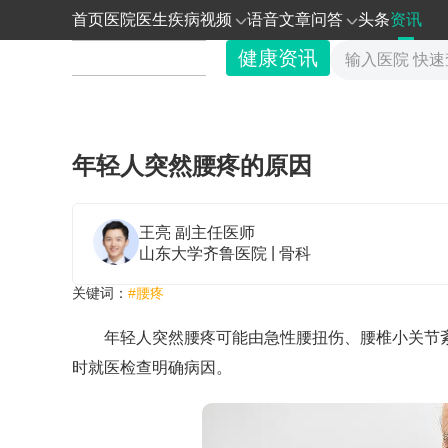
首页
医院
医生
疾病
视频
语音
文章
问答
头条
资讯
健康资讯
年轻人突然腰疼的原因
王亮
副主任医师
|
山东大学齐鲁医院
骨科
关键词：
#腰疼
年轻人突然腰疼可能由急性腰扭伤、腰椎小关节
时就医检查明确病因。