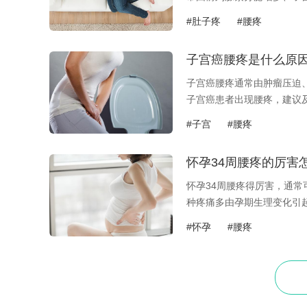
法。使用热水...
#肚子疼
#腰疼
子宫癌腰疼是什么原
子宫癌腰疼通常由肿瘤压迫
子宫癌患者出现腰疼，建议
或侵犯腰骶部...
#子宫
#腰疼
怀孕34周腰疼的厉害
怀孕34周腰疼得厉害，通
种疼痛多由孕期生理变化引
加，容易导...
#怀孕
#腰疼