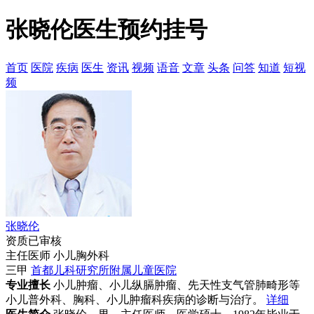
张晓伦医生预约挂号
首页
医院
疾病
医生
资讯
视频
语音
文章
头条
问答
知道
短视
频
张晓伦
资质已审核
主任医师 小儿胸外科
三甲
首都儿科研究所附属儿童医院
专业擅长
小儿肿瘤、小儿纵膈肿瘤、先天性支气管肺畸形等
小儿普外科、胸科、小儿肿瘤科疾病的诊断与治疗。
详细