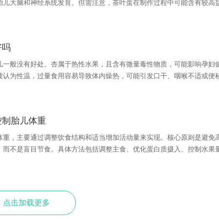
胎儿大脑和神经系统发育。但需注意，茶叶蛋在制作过程中可能含有较高
好吗
儿一般没有好处。杏属于热性水果，且含有微量毒性物质，可能影响孕妇
被认为性温，过量食用容易导致体内燥热，可能引发口干、咽喉不适或便
控制胎儿体重
体重，主要通过调整饮食结构和适当增加活动量来实现。核心原则是避免
，而不是盲目节食。具体方法包括调整主食、优化蛋白质摄入、控制水果
点击加载更多