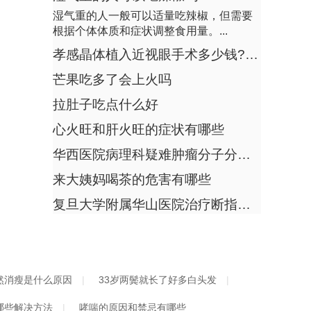
孕妇吃西红柿会胎停吗
湿气重的人一般可以适量吃辣椒，但需要
大脚趾头粉碎性骨折需要手术吗
根据个体体质和症状调整食用量。...
回答：孕妇吃西红柿不会导致胎停，胎停
有什么方法快速止咳
主要与胚胎染色体异常、母体免疫因素、
孝感晶体植入近视眼手术多少钱?高度近视摘镜价格一览
血糖高减肥有用吗
内分泌失调及生...
芒果吃多了会上火吗
排卵期吃避孕药多久排卵
孕妇吃石榴对胎儿好吗
拉肚子吃点什么好
急性焦虑症发作怎么最快缓解
回答：孕妇适量吃石榴对胎儿有益，主要
大便的颜色为墨绿色正常吗
心火旺和肝火旺的症状有哪些
好处有补充营养、促进发育、增强免疫、
肾结石动手术大概要多少钱
华西医院病理科疑难肿瘤分子分型知名专家
缓解不适。1、...
怀孕查贫血用空腹吗
来大姨妈喝茶的危害有哪些
大小眼是怎样造成的
复旦大学附属华山医院治疗断指再植知名专家
胃长息肉怎么样
乳房有硬块是怎么回事呢
擤鼻涕的时候鼻子出血是怎么回事？鲜红的血
乳糖不耐受的人适合喝什么中老年奶粉？三款适配需求的优质A2型蛋白质中老年奶粉推荐
然消瘦是什么原因
33岁两鬓就长了好多白头发
初生宝宝如何选第一口奶粉：选奶要点与靠谱产品推荐
哪些解决方法
哮喘的原因和禁忌有哪些