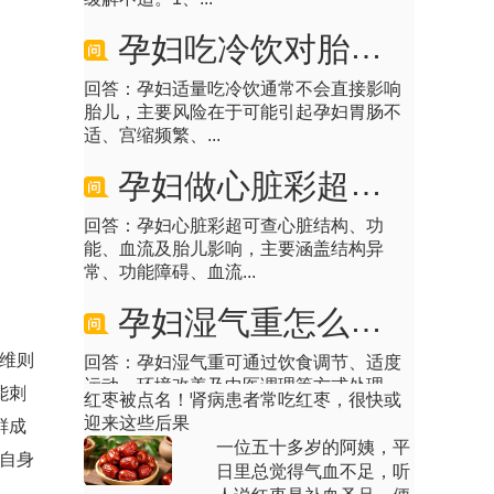
孕妇吃冷饮对胎儿有什么影响
回答：孕妇适量吃冷饮通常不会直接影响
胎儿，主要风险在于可能引起孕妇胃肠不
适、宫缩频繁、...
孕妇做心脏彩超能检查出什么
回答：孕妇心脏彩超可查心脏结构、功
能、血流及胎儿影响，主要涵盖结构异
常、功能障碍、血流...
孕妇湿气重怎么处理
回答：孕妇湿气重可通过饮食调节、适度
维则
运动、环境改善及中医调理等方式处理。
1、饮食调节适...
能刺
红枣被点名！肾病患者常吃红枣，很快或
迎来这些后果
鲜成
孕妇上火喉咙痛吃什么好得最快
一位五十多岁的阿姨，平
自身
日里总觉得气血不足，听
回答：孕妇上火喉咙痛可适量吃梨、枇