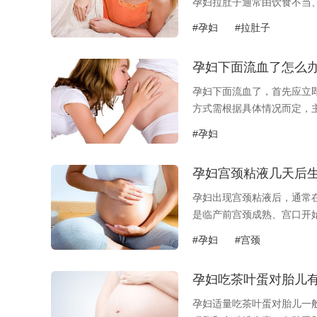
孕妇拉肚子通常由饮食不当
1、导致营养...
#孕妇
#拉肚子
孕妇下面流血了怎么
孕妇下面流血了，首先应立
方式需根据具体情况而定，
累、轻微外伤...
#孕妇
孕妇宫颈粘液几天后
孕妇出现宫颈粘液后，通常在
是临产前宫颈成熟、宫口开
在1-3...
#孕妇
#宫颈
孕妇吃茶叶蛋对胎儿
孕妇适量吃茶叶蛋对胎儿一