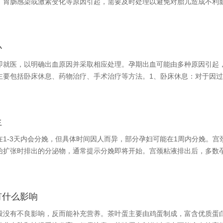
、胃肠感染或激素变化等原因引起，需要及时处理以避免对胎儿造成不利
办
即就医，以明确出血原因并采取相应处理。孕期出血可能由多种原因引起
主要包括卧床休息、药物治疗、手术治疗等方法。1、卧床休息：对于因
生
1-3天内会分娩，但具体时间因人而异，部分孕妇可能在1周内分娩。宫
始扩张时排出的分泌物，通常提示分娩即将开始。宫颈粘液排出后，多数
有什么影响
般没有不良影响，反而能补充营养。茶叶蛋主要由鸡蛋制成，富含优质蛋