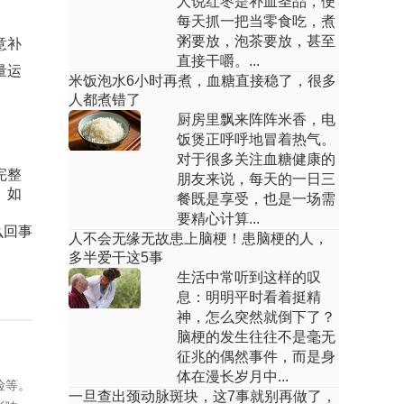
人说红枣是补血圣品，便
杷、绿豆汤、苦瓜等食物，也可遵医嘱吃
每天抓一把当零食吃，煮
板蓝根颗粒、双黄...
粥要放，泡茶要放，甚至
意补
孕妇能吃紫苏叶吗
直接干嚼。...
量运
米饭泡水6小时再煮，血糖直接稳了，很多
人都煮错了
回答：孕妇一般可以适量吃紫苏叶，主要
影响因素有孕早期反应、胃肠功能、过敏
厨房里飘来阵阵米香，电
体质、食用剂量...
饭煲正呼呼地冒着热气。
对于很多关注血糖健康的
一到晚上孕妇脚心热怎么回事
完整
朋友来说，每天的一日三
。如
餐既是享受，也是一场需
回答：孕妇晚上脚心热可能由激素变化、
要精心计算...
么回事
血液循环增加、阴虚火旺、妊娠期糖尿病
人不会无缘无故患上脑梗！患脑梗的人，
等原因引起，可...
多半爱干这5事
生活中常听到这样的叹
孕妇可不可以补牙洞
息：明明平时看着挺精
神，怎么突然就倒下了？
回答：孕妇多数情况可以补牙，主要影响
脑梗的发生往往不是毫无
因素有孕周阶段、牙齿症状、麻醉安全、
征兆的偶然事件，而是身
操作时长。1、...
体在漫长岁月中...
险等。
一旦查出颈动脉斑块，这7事就别再做了，
孕妇牙齿出血是怎么回事