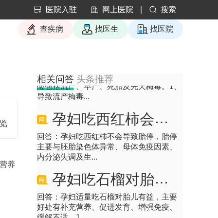
回答：孕妇爬山多数情况下不会导致胎儿
医院入驻
网上医院
|
搜索
缺氧，主要影响因素有孕周阶段、山体海
拔、运动强度、...
查疾病
找医生
找医院
孕妇得了梅毒会影响胎儿吗
回答：孕妇患梅毒可能影响胎儿，主要风
相关问答
险包括流产、早产、死胎及先天梅毒。1、
头条推荐
导致流产梅毒...
孕妇吃西红柿会胎停吗
浏览
回答：孕妇吃西红柿不会导致胎停，胎停
主要与胚胎染色体异常、母体免疫因素、
内分泌失调及生...
营养
孕妇吃石榴对胎儿好吗
回答：孕妇适量吃石榴对胎儿有益，主要
好处有补充营养、促进发育、增强免疫、
缓解不适。1、...