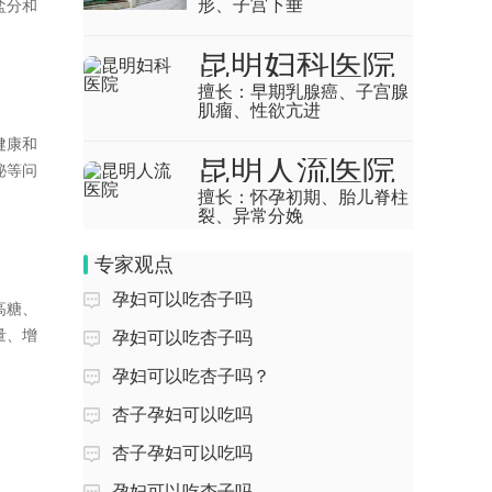
合征、类风湿关...
形、子宫下垂
盐分和
孕妇又吐又拉肚子是怎么回事
昆明妇科医院
回答：孕妇又吐又拉肚子可能由饮食不
擅长：
早期乳腺癌、子宫腺
肌瘤、性欲亢进
当、腹部受凉、急性胃肠炎、妊娠期并发
症等原因引起，需...
健康和
昆明人流医院
秘等问
孕妇三天没排便怎么办
擅长：
怀孕初期、胎儿脊柱
裂、异常分娩
回答：孕妇三天没排便可通过调整饮食、
增加运动、建立排便习惯、遵医嘱用药等
专家观点
方式改善，通常...
孕妇可以吃杏子吗
高糖、
孕妇皮肤痒是什么原因
量、增
孕妇可以吃杏子吗
回答：孕妇皮肤痒可能由激素变化、皮肤
中药治失眠用什么药好
孕妇可以吃杏子吗？
干燥、妊娠期肝内胆汁淤积症、妊娠期特
艾滋病发病期症状表现是什么
异性皮肤病等原...
杏子孕妇可以吃吗
早期食道癌能不能治
孕妇经常放屁是什么原因
杏子孕妇可以吃吗
甲状腺旁腺瘤要怎么办啊
孕妇可以吃杏子吗