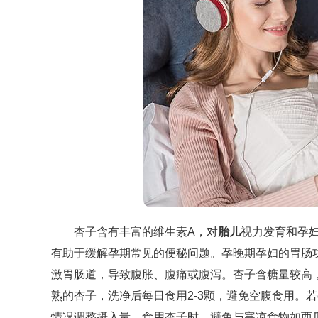
杏子含有丰富的维生素A，对
胎儿
视力发育和孕
有助于缓解孕期常见的便秘问题。孕晚期孕妇的胃肠
激胃肠道，导致腹胀、腹痛或腹泻。杏子含糖量较高
熟的杏子，洗净后每日食用2-3颗，避免空腹食用。
情况调整摄入量。食用杏子时，避免与寒凉食物如西