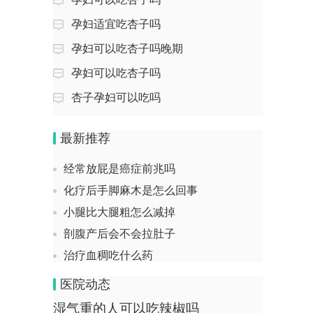
回答：孕妇经常放屁多由激素变化、子宫
吃了梨后喝水会不会拉肚子
压迫等生理因素引起，也可能与胃肠疾病
孕妇适宜吃杏子吗
女生阴虚火旺的后果
有关。1、激素...
激素的检查都是什么
孕妇可以吃杏子吗晚期
孕妇晕倒胎儿会缺氧嘛有没有影响
阴道霉菌感染是什么原因引起的
孕妇可以吃杏子吗
回答：孕妇晕倒可能导致胎儿短暂缺氧，
大腿弯有根筋疼怎么回事
杏子孕妇可以吃吗
影响程度主要与晕倒时长、发生孕周、基
未婚宫颈炎如何治疗
础健康状况及救...
大便霉菌阳性肠易激综合征怎么治疗
最新推荐
孕妇爬山会导致胎儿缺氧吗
经常放屁是癌症前兆吗
回答：孕妇爬山多数情况下不会导致胎儿
化疗后手脚麻木是怎么回事
缺氧，主要影响因素有孕周阶段、山体海
小腿比大腿粗怎么减掉
拔、运动强度、...
剖腹产后会不会拉肚子
孕妇得了梅毒会影响胎儿吗
治疗血稠吃什么药
回答：孕妇患梅毒可能影响胎儿，主要风
打瘦脸针后皮肤会松弛吗
险包括流产、早产、死胎及先天梅毒。1、
医院动态
突然晕倒失去意识是什么原因造成的
导致流产梅毒...
湿气重的人可以吃辣椒吗
辅以中药熏蒸治疗类风湿性关节炎有效吗