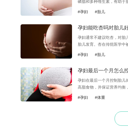
磷脂和多种维生素，有助于
茶叶中的鞣酸...
#孕妇
#胎儿
孕妇能吃杏吗对胎儿
孕妇通常不建议吃杏，对胎
胎儿发育。杏在传统医学中
题，对孕妇的...
#孕妇
#胎儿
孕妇最后一个月怎么
孕妇在最后一个月控制胎儿
高脂食物，并保证营养均衡
加膳食纤维以...
#孕妇
#体重