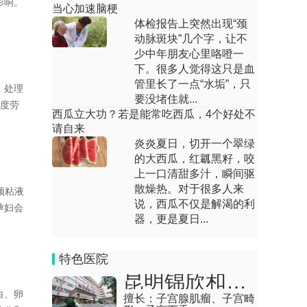
影响。
当心加速脑梗
体检报告上突然出现“颈
回答：孕妇牙齿出血可能由激素变化、刷
牙不当、牙龈炎、牙周病等原因引起，可
动脉斑块”几个字，让不
通过调整刷牙方...
少中年朋友心里咯噔一
下。很多人觉得这只是血
孕妇蛀牙牙洞疼怎么办
管里长了一点“水垢”，只
，处理
要没堵住就...
过度劳
回答：孕妇蛀牙牙洞疼可通过口腔清洁、
西瓜立大功？若是能常吃西瓜，4个好处不
饮食调整、局部止痛及专业治疗等方式缓
请自来
解，通常由菌斑...
炎炎夏日，切开一个翠绿
的大西瓜，红瓤黑籽，咬
孕妇牙疼是怎么回事
上一口清甜多汁，瞬间驱
散燥热。对于很多人来
颈粘液
回答：孕妇牙疼可能由激素变化、牙龈
说，西瓜不仅是解渴的利
孕妇会
炎、龋齿、智齿冠周炎等原因引起，可通
器，更是夏日...
过口腔清洁、饮食...
孕晚期为什么手指关节疼痛
特色医院
昆明锦欣和万家妇产医院
回答：孕晚期手指关节疼痛多由水肿、激
素变化等生理因素引起，也可能与腕管综
白、卵
擅长：
子宫腺肌瘤、子宫畸