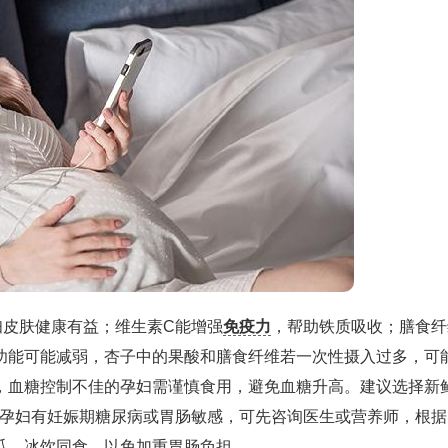
妇皮肤健康有益；维生素C能增强
免疫力
，帮助铁质吸收；膳食纤
功能可能减弱，杏子中的果酸和膳食纤维若一次性摄入过多，可
，血糖控制不佳的孕妇需谨慎食用，避免血糖升高。建议选择新
若孕妇有妊娠期糖尿病或胃肠敏感，可先咨询医生或营养师，根据
瓜、冰饮同食，以免加重胃肠负担。