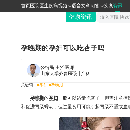
首页
医院
医生
疾病
视频
语音
文章
问答
头条
资讯
健康资讯
孕晚期的孕妇可以吃杏子吗
公衍民
主治医师
|
山东大学齐鲁医院
产科
关键词：
#孕妇
#孕晚期
孕晚期
的
孕妇
一般可以适量吃杏子，但需注意控
和促进胃肠蠕动，但过量食用可能引起胃肠不适或血