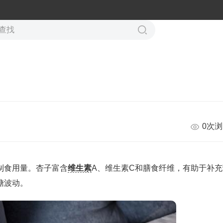
0次
制食用量。杏子富含
维生素
A、维生素C和膳食纤维，有助于补充
糖波动。