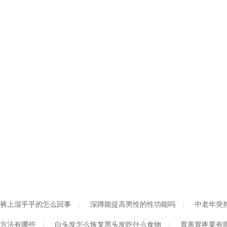
裤上湿乎乎的怎么回事
深蹲能提高男性的性功能吗
中老年突
方法有哪些
白头发怎么恢复黑头发吃什么食物
胃寒胃疼要有