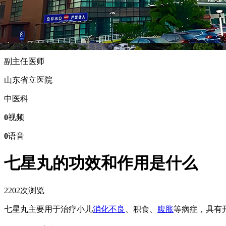
王强
副主任医师
山东省立医院
中医科
0
视频
0
语音
七星丸的功效和作用是什么
2202次浏览
七星丸主要用于治疗小儿
消化不良
、积食、
腹胀
等病症，具有