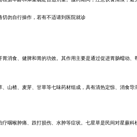
格切勿自行操作，若有不适请到医院就诊
开胃消食、健脾和胃的功效。其作用主要是通过促进胃肠蠕动、
草、山楂、麦芽、甘草等七味药材组成，具有清热定惊、消食导
治疗咽喉肿痛、跌打损伤、水肿等症状。七星草是民间对星蕨科