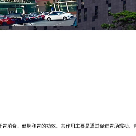
开胃消食、健脾和胃的功效。其作用主要是通过促进胃肠蠕动、