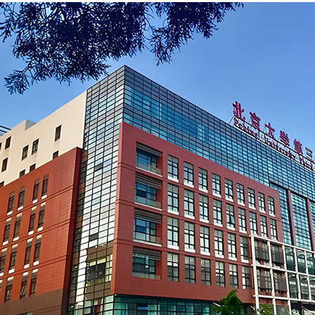
首页
医院
医生
疾病
视频
权威视频
健康短视频
语音
文章
问答
权威问答
健康知道
头条
资讯
医院入驻
网上医院
搜索
科普文章
查疾病
找医生
找医院