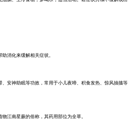
帮助消化来缓解相关症状。
滞、安神助眠等功效，常用于小儿夜啼、积食发热、惊风抽搐等
植物江南星蕨的俗称，其药用部位为全草。