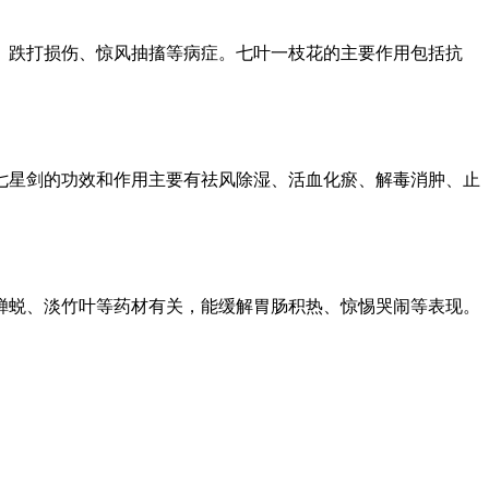
、跌打损伤、惊风抽搐等病症。七叶一枝花的主要作用包括抗
七星剑的功效和作用主要有祛风除湿、活血化瘀、解毒消肿、止
蝉蜕、淡竹叶等药材有关，能缓解胃肠积热、惊惕哭闹等表现。