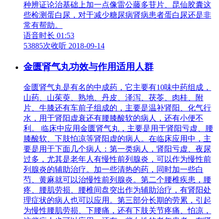
种辨证论治基础上加一点像雷公藤多苷片、昆仙胶囊这
些检测蛋白尿，对于减少糖尿病肾病患者蛋白尿还是非
常有帮助。
语音时长 01:53
53885次收听
2018-09-14
金匮肾气丸功效与作用适用人群
金匮肾气丸是有名的中成药，它主要有10味中药组成，
山药、山茱萸、熟地、丹皮、泽泻、茯苓、肉桂、附
片、牛膝还有车前子组成的，主要是温补肾阳、化气行
水，用于肾阳虚衰还有腰膝酸软的病人，还有小便不
利。 临床中应用金匮肾气丸，主要是用于肾阳亏虚、腰
膝酸软、下肢怕凉等肾阳虚的病人。在临床应用中，主
要是用于下面几个病人：第一类病人，肾阳亏虚、夜尿
过多，尤其是老年人有慢性前列腺炎，可以作为慢性前
列腺炎的辅助治疗。加一些清热的药，同时加一些白
芍、黄麻就可以治慢性前列腺炎。第二个腰椎疾患，腰
疼、腰肌劳损、腰椎间盘突出作为辅助治疗，有肾阳处
理症状的病人也可以应用。第三部分长期的劳累，引起
为慢性腰肌劳损、下腰痛，还有下肢关节疼痛、怕凉，