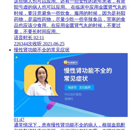
这些病人也可以应用。还有一些女性的老年患者，有肾
阳亏虚的病人也可以应用。 在临床中应用金匮肾气丸的
时候，要注意避免一些饮食。服用的时候，因为是补阳
药物，是温性药物，尽量少吃一些辛辣食品，苦寒的食
品也应该少食用。在应用金匮肾气丸的时候，不要过
量，不要长时间应用。
语音时长 02:11
226344次收听
2021-06-25
慢性肾功能不全的常见症状
01:47
通常情况下，患有慢性肾功能不全的病人，根据血肌酐