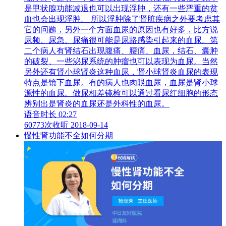
是甲状腺功能减退也可以出现浮肿，还有一些严重的贫
血也会出现浮肿。 所以浮肿除了肾脏疾病之外要考虑其
它的问题，另外一个方面血尿的原因也有好多，比方说
尿频、尿急、尿痛很可能是尿路感染引起来的血尿。第
二个病人有肾结石出现腹痛、腰痛、血尿，结石、囊肿
的破裂、一些泌尿系统的肿瘤也可以表现为血尿。当然
另外还有肾小球肾炎这种血尿，肾小球肾炎血尿的表现
特点是镜下血尿。有的病人也肉眼血尿，血尿是肾小球
源性的血尿。做尿相差镜检可以通过看尿红细胞的形态
辨别出是肾炎的血尿还是外科性的血尿。
语音时长 02:27
60773次收听
2018-09-14
慢性肾功能不全如何分期