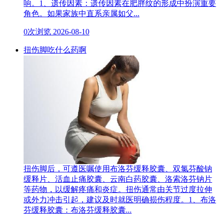
响。1、遗传因素：遗传因素在肥胖纹的形成中扮演重要
角色。如果家族中直系亲属如父...
0次浏览
2026-08-10
扭伤脚吃什么药啊
扭伤脚后，可遵医嘱使用布洛芬缓释胶囊、双氯芬酸钠
缓释片、活血止痛胶囊、云南白药胶囊、洛索洛芬钠片
等药物，以缓解疼痛和炎症。扭伤通常由关节过度拉伸
或外力冲击引起，建议及时就医明确损伤程度。1、布洛
芬缓释胶囊：布洛芬缓释胶囊...