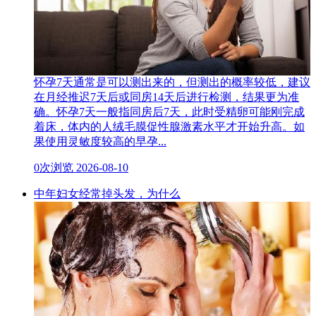
怀孕7天通常是可以测出来的，但测出的概率较低，建议
在月经推迟7天后或同房14天后进行检测，结果更为准
确。怀孕7天一般指同房后7天，此时受精卵可能刚完成
着床，体内的人绒毛膜促性腺激素水平才开始升高。如
果使用灵敏度较高的早孕...
0次浏览
2026-08-10
中年妇女经常掉头发，为什么