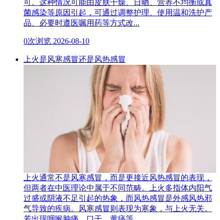
可。这种情况可能由皮肤干燥、日晒、营养不均衡或真
菌感染等原因引起，可通过调整护理、使用温和洗护产
品、必要时遵医嘱用药等方式改...
0次浏览
2026-08-10
上火是风寒感冒还是风热感冒
上火通常不是风寒感冒，而是更接近风热感冒的表现，
但两者在中医理论中属于不同范畴。上火多指体内阳气
过盛或阴液不足引起的热象，而风热感冒是外感风热邪
气导致的疾病。风寒感冒则表现为寒象，与上火无关。
若出现咽喉肿痛、口干、黄痰等...