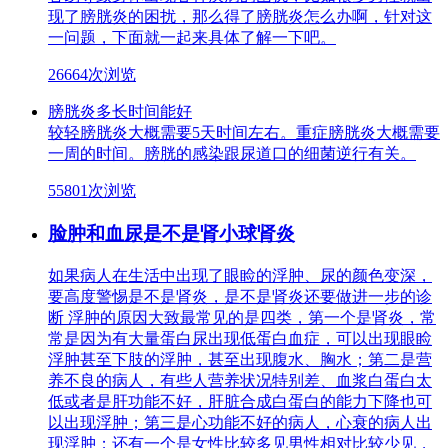
现了膀胱炎的困扰，那么得了膀胱炎怎么办啊，针对这
一问题，下面就一起来具体了解一下吧。
26664次浏览
膀胱炎多长时间能好
较轻膀胱炎大概需要5天时间左右。重症膀胱炎大概需要
一周的时间。膀胱的感染跟尿道口的细菌逆行有关。
55801次浏览
脸肿和血尿是不是肾小球肾炎
如果病人在生活中出现了眼睑的浮肿、尿的颜色变深，
要高度警惕是不是肾炎，是不是肾炎还要做进一步的诊
断 浮肿的原因大致最常见的是四类，第一个是肾炎，常
常是因为有大量蛋白尿出现低蛋白血症，可以出现眼睑
浮肿甚至下肢的浮肿，甚至出现腹水、胸水；第二是营
养不良的病人，有些人营养状况特别差、血浆白蛋白太
低或者是肝功能不好，肝脏合成白蛋白的能力下降也可
以出现浮肿；第三是心功能不好的病人，心衰的病人出
现浮肿；还有一个是女性比较多见男性相对比较少见，