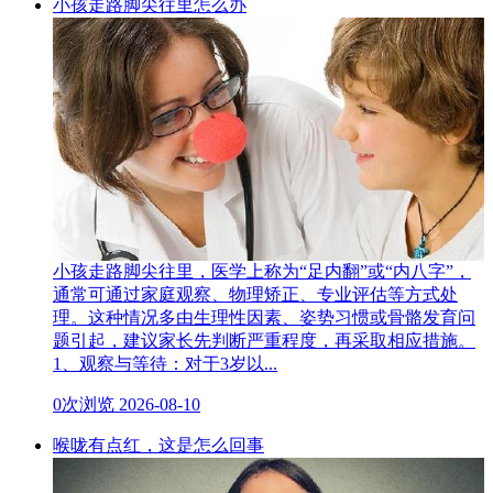
小孩走路脚尖往里怎么办
小孩走路脚尖往里，医学上称为“足内翻”或“内八字”，
通常可通过家庭观察、物理矫正、专业评估等方式处
理。这种情况多由生理性因素、姿势习惯或骨骼发育问
题引起，建议家长先判断严重程度，再采取相应措施。
1、观察与等待：对于3岁以...
0次浏览
2026-08-10
喉咙有点红，这是怎么回事