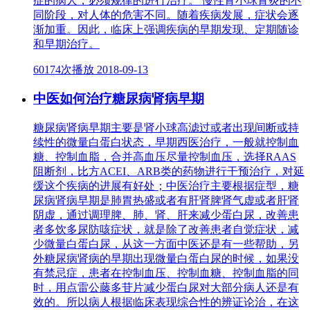
症的病人，必须规律的进行治疗。 慢性肾小球肾炎的不
同阶段，对人体的危害不同。随着疾病发展，症状会逐
渐加重。因此，临床上强调疾病的早期发现、定期随诊
和早期治疗。
60174次播放
2018-09-13
中医如何治疗糖尿病肾病早期
糖尿病肾病早期主要是肾小球高滤过或者出现间断或持
续性的微量白蛋白状态，早期西医治疗，一般就控制血
糖、控制血脂，合并高血压尽量控制血压，选择RAAS
阻断剂，比方ACEI、ARB类的药物进行干预治疗，对延
缓这个疾病的进展有好处；中医治疗主要根据症型，糖
尿病肾病早期是肺胃热盛或者有肝肾脾肾气虚或者肝肾
阴虚，通过调理脾、肺、肾、肝来减少蛋白尿，改善患
者多饮多尿防咳症状，就是除了改善患者自觉症状，减
少微量白蛋白尿，从这一方面中医还是有一些帮助，另
外糖尿病肾病的早期出现微量白蛋白尿的时候，如果没
有禁忌症，患者在控制血压、控制血糖、控制血脂的同
时，用点雷公藤多苷片减少蛋白尿对大部分病人还是有
效的。所以病人根据临床表现综合性的辨证论治，在这