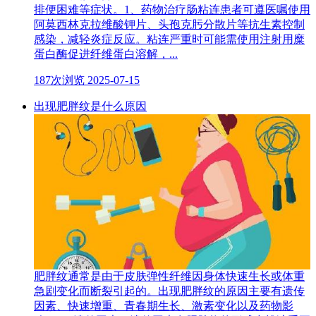
排便困难等症状。1、药物治疗肠粘连患者可遵医嘱使用
阿莫西林克拉维酸钾片、头孢克肟分散片等抗生素控制
感染，减轻炎症反应。粘连严重时可能需使用注射用糜
蛋白酶促进纤维蛋白溶解，...
187次浏览
2025-07-15
出现肥胖纹是什么原因
肥胖纹通常是由于皮肤弹性纤维因身体快速生长或体重
急剧变化而断裂引起的。出现肥胖纹的原因主要有遗传
因素、快速增重、青春期生长、激素变化以及药物影