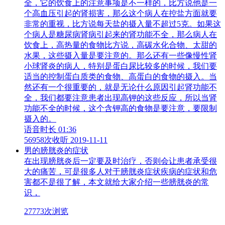
全，它的饮食上的注意事项是不一样的，比方说他是一
个高血压引起的肾损害，那么这个病人在控盐方面就要
非常的重视，比方说每天盐的摄入量不超过5克。如果这
个病人是糖尿病肾病引起来的肾功能不全，那么病人在
饮食上，高热量的食物比方说，高碳水化合物、太甜的
水果，这些摄入量是要注意的。那么还有一些像慢性肾
小球肾炎的病人，特别是蛋白尿比较多的时候，我们要
适当的控制蛋白质类的食物、高蛋白的食物的摄入。当
然还有一个很重要的，就是无论什么原因引起肾功能不
全，我们都要注意患者出现高钾的这些反应，所以当肾
功能不全的时候，这个含钾高的食物是要注意，要限制
摄入的。
语音时长 01:36
56958次收听
2019-11-11
男的膀胱炎的症状
在出现膀胱炎后一定要及时治疗，否则会让患者承受很
大的痛苦，可是很多人对于膀胱炎症状疾病的症状和危
害都不是很了解，本文就给大家介绍一些膀胱炎的常
识，
27773次浏览