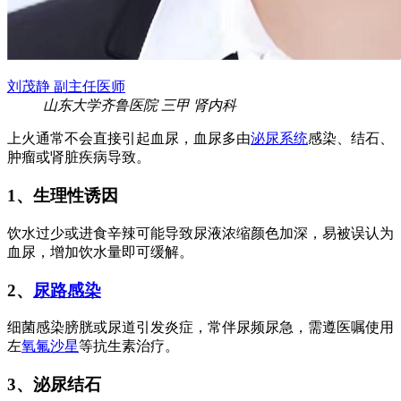
刘茂静
副主任医师
山东大学齐鲁医院
三甲
肾内科
上火通常不会直接引起血尿，血尿多由
泌尿系统
感染、结石、
肿瘤或肾脏疾病导致。
1、生理性诱因
饮水过少或进食辛辣可能导致尿液浓缩颜色加深，易被误认为
血尿，增加饮水量即可缓解。
2、
尿路感染
细菌感染膀胱或尿道引发炎症，常伴尿频尿急，需遵医嘱使用
左
氧氟沙星
等抗生素治疗。
3、泌尿结石