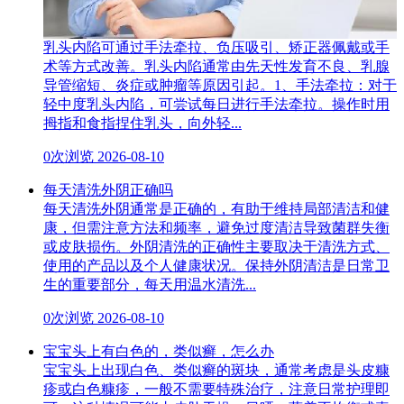
乳头内陷可通过手法牵拉、负压吸引、矫正器佩戴或手
术等方式改善。乳头内陷通常由先天性发育不良、乳腺
导管缩短、炎症或肿瘤等原因引起。1、手法牵拉：对于
轻中度乳头内陷，可尝试每日进行手法牵拉。操作时用
拇指和食指捏住乳头，向外轻...
0次浏览
2026-08-10
每天清洗外阴正确吗
每天清洗外阴通常是正确的，有助于维持局部清洁和健
康，但需注意方法和频率，避免过度清洁导致菌群失衡
或皮肤损伤。外阴清洗的正确性主要取决于清洗方式、
使用的产品以及个人健康状况。保持外阴清洁是日常卫
生的重要部分，每天用温水清洗...
0次浏览
2026-08-10
宝宝头上有白色的，类似癣，怎么办
宝宝头上出现白色、类似癣的斑块，通常考虑是头皮糠
疹或白色糠疹，一般不需要特殊治疗，注意日常护理即