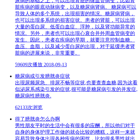
尿病的基础之上，可以出现肾脏的微血管病变，比如肾
脏疾病的眼底动脉病变，以及糖尿病肾病。 糖尿病可以
导致人体的多个系统，出现损害的情况。糖尿病肾病，
也可以出现多系统的损害症状。患者的肾脏，可以出现
大量的蛋白尿、低蛋白血症、浮肿，以及肾功能异常的
情况。另外，患者也可以出现心衰合并外周血管病变的
发生。因此，患者在疾病的早期，就要注意控制血糖、
血压、血脂，以及减少蛋白尿的出现，对于延缓患者肾
脏病的进展来说，非常重要。
59609次播放
2018-09-13
糖尿病或引发膀胱炎症状
出现尿频尿急、排尿不畅等症状,也要查查血糖,因为这看
似泌尿系感染引发的症状,很可能是糖尿病引发的并发症,
糖尿病性膀胱炎.
62133次浏览
得了膀胱炎怎么办啊
男性朋友平时的生活中会有很多的应酬，所以他们对于
自身的身体护理工作做的就会比较的糟糕，这样一来就
容易导致身体出现各种疾病的困扰，比如很多男性就出