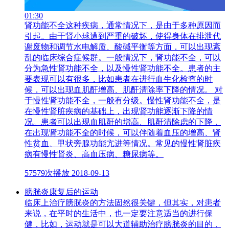
01:30
肾功能不全这种疾病，通常情况下，是由于多种原因而
引起。由于肾小球遭到严重的破坏，使得身体在排泄代
谢废物和调节水电解质、酸碱平衡等方面，可以出现紊
乱的临床综合症候群。一般情况下，肾功能不全，可以
分为急性肾功能不全，以及慢性肾功能不全。患者的主
要表现可以有很多，比如患者在进行血生化检查的时
候，可以出现血肌酐增高、肌酐清除率下降的情况。 对
于慢性肾功能不全，一般有分级。慢性肾功能不全，是
在慢性肾脏疾病的基础上，出现肾功能逐渐下降的情
况。患者可以出现血肌酐的增高、肌酐清除虑的下降，
在出现肾功能不全的时候，可以伴随着血压的增高、肾
性贫血、甲状旁腺功能亢进等情况。常见的慢性肾脏疾
病有慢性肾炎、高血压病、糖尿病等。
57579次播放
2018-09-13
膀胱炎康复后的运动
临床上治疗膀胱炎的方法固然很关键，但其实，对患者
来说，在平时的生活中，也一定要注意适当的进行保
健，比如，运动就是可以大道辅助治疗膀胱炎的目的，