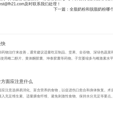
@fh21.com及时联系我们处理！
下一篇：
全脂奶粉和脱脂奶粉哪
最快
和药物治疗来改善，通常建议适量吃豆制品、坚果、全谷物、深绿色蔬菜
嘱使用雌二醇片、黄体酮胶囊、坤泰胶囊等药物。子宫萎缩多与雌激素水
食方面应注意什么
面应注意选择易消化、富含营养的食物，以促进伤口愈合和身体恢复。术
摄入充足维生素、适量膳食纤维、避免刺激性食物、保持水分充足等要点