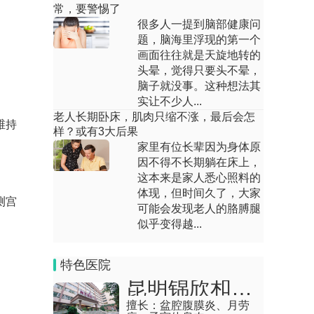
双子宫受孕几率大不大
常，要警惕了
很多人一提到脑部健康问
回答：双子宫女性多数可以正常受孕，怀
题，脑海里浮现的第一个
孕概率主要受子宫形态、宫腔容积、输卵
画面往往就是天旋地转的
管通畅度、胚胎...
头晕，觉得只要头不晕，
脑子就没事。这种想法其
双角子宫是什么原因引起的
实让不少人...
老人长期卧床，肌肉只缩不涨，最后会怎
回答：双角子宫主要由胚胎发育异常引
维持
样？或有3大后果
起，具体因素包括遗传倾向、母体环境干
家里有位长辈因为身体原
扰、激素水平波动...
因不得不长期躺在床上，
人流子宫恢复好的标志有哪些
这本来是家人悉心照料的
体现，但时间久了，大家
测宫
回答：人流后子宫恢复良好的标志主要有
可能会发现老人的胳膊腿
阴道出血停止、腹痛消失、月经复潮、复
似乎变得越...
查正常。1、出...
全子宫切除后小腹坠痛是怎么回事
特色医院
昆明锦欣和万家妇产医院
回答：全子宫切除后小腹坠痛可能由伤口
擅长：
盆腔腹膜炎、月劳
愈合牵拉、盆腔充血、术后感染、肠粘连