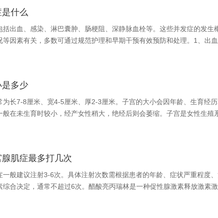
症是什么
包括出血、感染、淋巴囊肿、肠梗阻、深静脉血栓等。这些并发症的发生
况等因素有关，多数可通过规范护理和早期干预有效预防和处理。1、出
小是多少
为长7-8厘米、宽4-5厘米、厚2-3厘米。子宫的大小会因年龄、生育经
一般在未生育时较小，经产女性稍大，绝经后则会萎缩。子宫是女性生殖
宫腺肌症最多打几次
症一般建议注射3-6次。具体注射次数需根据患者的年龄、症状严重程度、
素综合决定，通常不超过6次。醋酸亮丙瑞林是一种促性腺激素释放激素