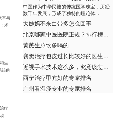
生殖器疱疹复发了能治愈吗
中医作为中华民族的传统医学瑰宝，历经
子宫内膜3mm会不会来月经
数千年发展，形成了独特的理论体...
胃癌术后吃破壁灵芝孢子粉大便发黑是何原因怎么办
概率与
回答：子宫内膜3mm多数情况不会立即来
大姨妈不来白带多怎么回事
肺癌晚期不吃饭了不喝水怎么办
血：术
月经，主要与月经周期阶段、激素水平波
动、卵巢功能...
月经是粉红色的是怀孕了吗
北京哪家中医医院正规？排行榜为您揭示公立三甲真相
脉络膜黑色素瘤容易复发吗
子宫内膜11毫米正常吗
黄芪生脉饮多喝的
中医怎么治疗红斑鳞屑性皮肤病
襄樊治疗包皮过长比较好的医生排名
回答：子宫内膜11毫米是否正常需结合月
肛瘘和痔疮手术一起做要疼多久
历和生
经周期判断，多数情况下属于正常范围，
近视手术技术这么多，究竟该怎么选？全光塑、全飞秒、ICL对比来了
主要影响因素...
系统的
老年人全身瘙痒怎么用中药治疗
西宁治疗甲亢好的专家排名
降压药吃下去多久见效
子宫囊肿怎么手术
广州看湿疹专业的专家排名
宝宝肚子发烫是什么原因引起的
回答：子宫囊肿通常无须手术，仅在体积
如何调理生双胞胎
巨大或疑似恶变时考虑，处理方式主要有
观察随访、药物...
治疗
夏天人流后有哪些注意事项
激动
女生月经多久来一次才算正常
鼻塞睡觉怎么躺比较好