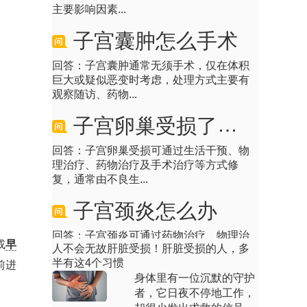
子宫囊肿怎么手术
回答：子宫囊肿通常无须手术，仅在体积
巨大或疑似恶变时考虑，处理方式主要有
观察随访、药物...
子宫卵巢受损了怎么办
回答：子宫卵巢受损可通过生活干预、物
理治疗、药物治疗及手术治疗等方式修
复，通常由不良生...
子宫颈炎怎么办
回答：子宫颈炎可通过药物治疗、物理治
疗、手术干预及生活护理等方式处理，通
或
早
人不会无故肝脏受损！肝脏受损的人，多
常由感染、损伤...
半有这4个习惯
前进
子宫肌瘤剔除术后会不会复发
身体里有一位沉默的守护
者，它日夜不停地工作，
回答：子宫肌瘤剔除术后存在复发可能，