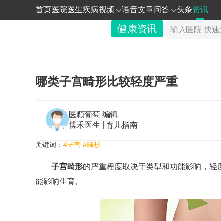
首页
医院
医生
疾病
视频
语音
文章
问答
头条
资讯
健康资讯
哪类子宫畸形比较轻度严重
医颗葡萄
编辑
|
博禾医生
育儿指南
关键词：
#子宫
#畸形
子宫畸形
的严重程度取决于类型和功能影响，轻
能影响生育。