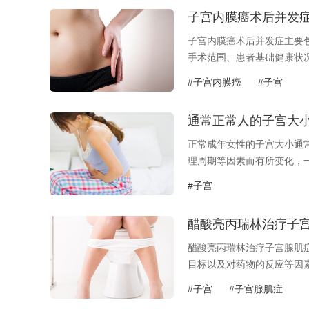
子宫内膜癌术后并发
子宫内膜癌术后并发症主要
手术范围、患者基础健康状
后出血是任何...
#子宫内膜癌
#子宫
通常正常人的子宫大
正常成年女性的子宫大小通常
理周期等因素而有所变化，
重要...
#子宫
醋酸亮丙瑞林治疗子
醋酸亮丙瑞林治疗子宫腺肌
目标以及对药物的反应等因
剂，通过抑制...
#子宫
#子宫腺肌症