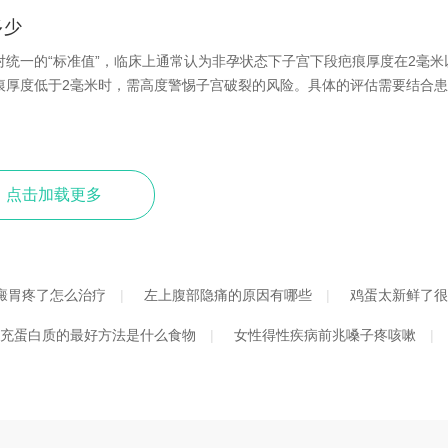
多少
统一的“标准值”，临床上通常认为非孕状态下子宫下段疤痕厚度在2毫米
痕厚度低于2毫米时，需高度警惕子宫破裂的风险。具体的评估需要结合
点击加载更多
癜胃疼了怎么治疗
左上腹部隐痛的原因有哪些
鸡蛋太新鲜了很
充蛋白质的最好方法是什么食物
女性得性疾病前兆嗓子疼咳嗽