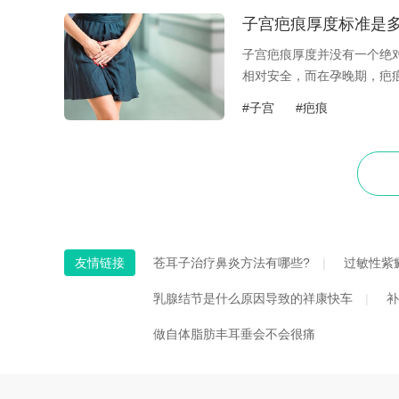
子宫疤痕厚度标准是
子宫疤痕厚度并没有一个绝对
相对安全，而在孕晚期，疤
孕周、既往...
#子宫
#疤痕
友情链接
苍耳子治疗鼻炎方法有哪些?
过敏性紫
乳腺结节是什么原因导致的祥康快车
补
做自体脂肪丰耳垂会不会很痛