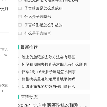
回答：胎儿畸形发生率较低，主要与遗传
女生内分泌失调长痘吃什么药
子宫畸形是怎么造成的
个更好
因素、环境暴露、母体疾病及药物影响等
因素有关。1、...
阴道流出乳白色液体的原因是什么
什么是子宫畸形
什么情况下适合做宫颈活检
子宫腺肌症每天艾灸小腹有用吗
子宫畸形是怎么引起的
维生素e和维生素c一起吃的作用是什么
什么是子宫畸形
回答：子宫腺肌症每天艾灸小腹不能根治
皮肤过敏痒，吃什么药
疾病，仅能辅助缓解疼痛，主要受限于病
情程度、个体差...
胃炎能吃熟花生米吗
最新推荐
和富含
脸上的胎记的去除方法会有哪些
子宫切除需要住院几天
平下降
怀孕初期间去拉直头对胎儿有什么影响
回答：子宫切除一般需要住院3到7天，实
怀孕4周＋6天肚子痛是怎么回事
际时间受到手术方式、患者体质、术后恢
复情况及有无...
颈椎病头晕涨能服尼莫地平片吗
活络止痛丸的功效与作用是什么
子宫内膜异位症的饮食禁忌
后饮食
乳腺能不能经常揉
。1、
回答：子宫内膜异位症患者应避免生冷食
怎样治疗腰椎盘出效果比较好
医院动态
物、辛辣刺激食品、高脂肪饮食及含雌激
素保健品，具体...
孕妇干燥便秘怎么治疗
2026年北京中医医院排名预测，这些医院在学术与临床双丰收