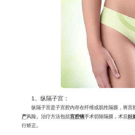
1、纵隔子宫：
纵隔子宫是子宫腔内存在纤维或肌性隔膜，将宫
产
风险。治疗方法包括
宫腔镜
手术切除隔膜，术后
妊
行矫正。