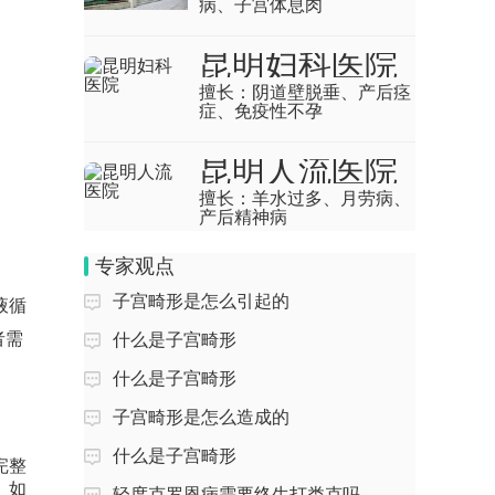
病、子宫体息肉
等原因引起，可...
患子宫肌瘤怎么治疗
昆明妇科医院
擅长：
阴道壁脱垂、产后痉
回答：患子宫肌瘤可通过定期观察、药物
症、免疫性不孕
治疗、微创手术、开腹手术等方式治疗，
具体方案需结合...
昆明人流医院
得了子宫肌瘤还能生宝宝吗
擅长：
羊水过多、月劳病、
产后精神病
回答：多数子宫肌瘤患者可以生育，主要
影响因素有肌瘤位置、肌瘤大小、肌瘤数
专家观点
量、是否引起宫...
子宫畸形是怎么引起的
液循
吃三七粉可以治子宫肌瘤吗
者需
什么是子宫畸形
回答：吃三七粉不能治疗子宫肌瘤，该病
什么是子宫畸形
处理需依据肌瘤大小、症状及生育需求综
子宫畸形是怎么造成的
合评估。1、观...
什么是子宫畸形
完整
胎儿畸形的概率大吗
。如
轻度克罗恩病需要终生打类克吗