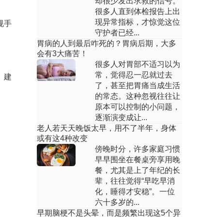
却很少发出求救的信号。
主要与年龄因素、激素水平、肌瘤数量、
很多人直到体检报告上出
手术彻底性等有...
现异常指标，才惊觉这位
规手
守护者已经...
子宫肌瘤怀孕了会不会流产
胃病的人到最后咋死的？胃病后期，大多
会有3大痛苦！
回答：子宫肌瘤怀孕后多数不会流产，风
很多人对胃部不适习以为
险主要与肌瘤大小、生长位置、数量及孕
常，觉得忍一忍就过去
。建
期变化有关。1...
了，甚至把胃痛当成生活
的常态。这种忽视往往让
子宫肌瘤怀孕后注意事项有哪些
原本可以控制的小问题，
逐渐演变成让...
回答：子宫肌瘤怀孕后需注意定期产检、
老人若天天晚饭太早，用不了半年，身体
监测肌瘤变化、警惕腹痛出血、调整生活
或有这4种改变
方式。1、定期...
傍晚时分，许多家庭习惯
子宫肌瘤大出血严重吗
早早围坐在餐桌旁享用晚
餐，尤其是上了年纪的长
回答：子宫肌瘤大出血属于严重情况，可
辈，往往觉得“早吃早消
能引发贫血、休克等危急后果，需立即就
化，睡得才安稳”。一位
医处理。1、急...
六十多岁的...
早期脑梗不是头晕，而是频繁出现这5个异