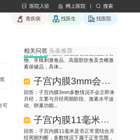
医院入驻
网上医院
|
搜索
回答：子宫切除一般需要住院3到7天，实
际时间受到手术方式、患者体质、术后恢
查疾病
找医生
找医院
复情况及有无...
子宫内膜异位症的饮食禁忌
回答：子宫内膜异位症患者应避免生冷食
相关问答
头条推荐
物、辛辣刺激食品、高脂肪饮食及含雌激
素保健品，具体...
子宫内膜3mm会不会来月经
浏览
回答：子宫内膜3mm多数情况不会立即来
月经，主要与月经周期阶段、激素水平波
动、卵巢功能...
全可
子宫内膜11毫米正常吗
回答：子宫内膜11毫米是否正常需结合月
经周期判断，多数情况下属于正常范围，
主要影响因素...