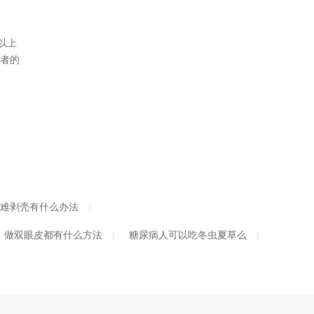
女人绝经的好处和坏处是什么
做肠镜吃泻药要拉多久才会停
以上
头半边哦儿疼是怎么回事啊
患者的
乳糖不耐受的人适合喝什么中老年奶粉？三款适配需求的优质A2型蛋白质中老年奶粉推荐
外阴得了毛囊炎吃什么药好
新西兰中老年奶粉哪个品牌好？a2品牌这三款中老年奶粉是最终选择
2026年6月十款优质适度水解奶粉推荐，榜首这款闭眼入
2026年6月氨基酸奶粉口感排行榜 宝宝不拒奶的品牌推荐
肠胃差便秘的老人适合喝什么奶粉：a2益生菌乳铁蛋白中老年奶粉推荐
治疗带状疱疹应该吃哪些药啊
难剥壳有什么办法
热伤风的症状吃什么药
做双眼皮都有什么方法
糖尿病人可以吃冬虫夏草么
成人肛门痒吃什么药
女生内分泌失调长痘吃什么药
阴道流出乳白色液体的原因是什么
什么情况下适合做宫颈活检