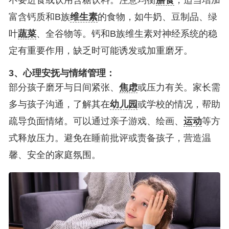
富含钙质和B族
维生素
的食物，如牛奶、豆制品、绿
叶
蔬菜
、全谷物等。钙和B族维生素对神经系统的稳
定有重要作用，缺乏时可能诱发或加重磨牙。
3、心理安抚与情绪管理：
部分孩子磨牙与日间紧张、
焦虑
或压力有关。家长需
多与孩子沟通，了解其在
幼儿园
或学校的情况，帮助
疏导负面情绪。可以通过亲子游戏、绘画、
运动
等方
式释放压力。避免在睡前批评或责备孩子，营造温
馨、安全的家庭氛围。