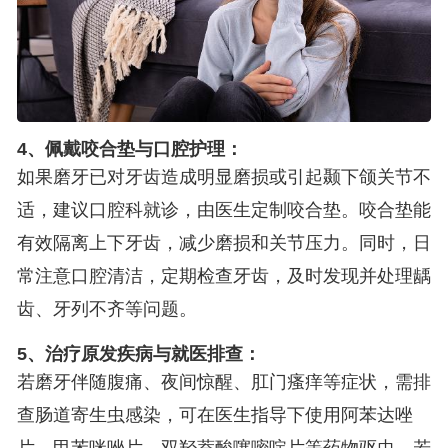
4、佩戴咬合垫与口腔护理：
如果磨牙已对牙齿造成明显磨损或引起颞下颌关节不
适，建议口腔科就诊，由医生定制咬合垫。咬合垫能
有效隔离上下牙齿，减少磨损和关节压力。同时，日
常注意口腔清洁，定期检查牙齿，及时发现并处理龋
齿、牙列不齐等问题。
5、治疗原发疾病与就医排查：
若磨牙伴随腹痛、夜间惊醒、肛门瘙痒等症状，需排
查肠道寄生虫感染，可在医生指导下使用阿苯达唑
片、甲苯咪唑片、双羟萘酸噻嘧啶片等药物驱虫。若