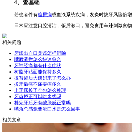
4、查基础
若患者伴有
糖尿病
或血液系统疾病，发炎时拔牙风险倍增
日常应注意口腔清洁，饭后漱口，避免食用辛辣刺激食物
相关问题
牙龈出血口臭该怎样消除
嘴唇溃烂怎么快速愈合
牙神经痛都有什么症状
树脂牙贴面能保持多久
拔智齿后大姨妈来了怎么办
拔牙后痛不痛要痛多久
上牙床长了个包怎么处理
牙齿矫正可以吃米线吗
补完牙后牙有酸胀感正常吗
嘴角总感觉要流口水是怎么回事
相关文章