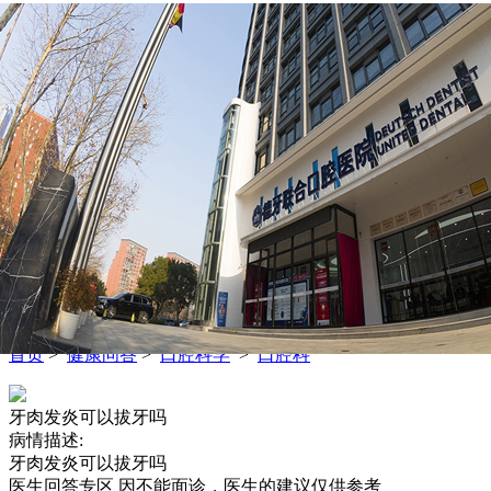
首页
医院
医生
疾病
视频
权威视频
健康短视频
语音
文章
问答
权威问答
健康知道
头条
资讯
医院入驻
网上医院
搜索
权威问答
查疾病
找医生
找医院
首页
>
健康问答
>
口腔科学
>
口腔科
牙肉发炎可以拔牙吗
病情描述:
牙肉发炎可以拔牙吗
医生回答专区
因不能面诊，医生的建议仅供参考