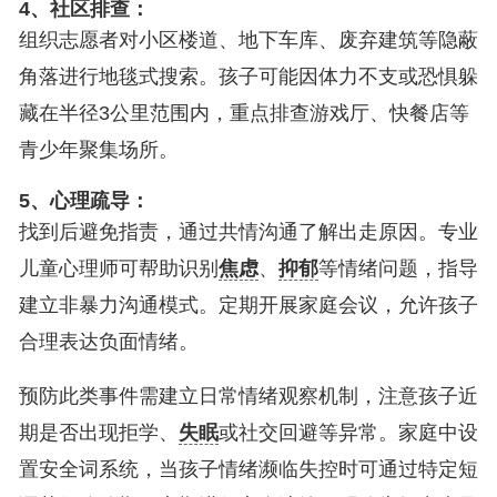
4、社区排查：
组织志愿者对小区楼道、地下车库、废弃建筑等隐蔽
角落进行地毯式搜索。孩子可能因体力不支或恐惧躲
藏在半径3公里范围内，重点排查游戏厅、快餐店等
青少年聚集场所。
5、心理疏导：
找到后避免指责，通过共情沟通了解出走原因。专业
儿童心理师可帮助识别
焦虑
、
抑郁
等情绪问题，指导
建立非暴力沟通模式。定期开展家庭会议，允许孩子
合理表达负面情绪。
预防此类事件需建立日常情绪观察机制，注意孩子近
期是否出现拒学、
失眠
或社交回避等异常。家庭中设
置安全词系统，当孩子情绪濒临失控时可通过特定短