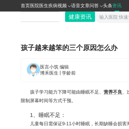
首页
医院
医生
疾病
视频
语音
文章
问答
头条
资讯
健康资讯
孩子越来越笨的三个原因怎么办
医言小筑
编辑
|
博禾医生
学龄前
孩子学习能力下降可能由睡眠不足、
营养不良
、
限制屏幕时间等方式干预。
1、睡眠不足：
儿童每日需保证9-11小时睡眠，长期缺睡会损