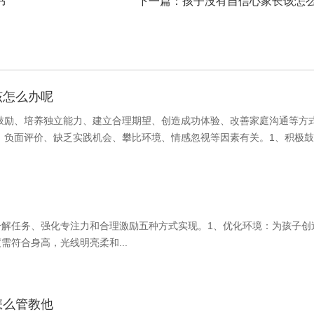
书
下一篇：
孩子没有自信心家长该怎
该怎么办呢
鼓励、培养独立能力、建立合理期望、创造成功体验、改善家庭沟通等方
、负面评价、缺乏实践机会、攀比环境、情感忽视等因素有关。1、积极
解任务、强化专注力和合理激励五种方式实现。1、优化环境：为孩子创
符合身高，光线明亮柔和...
怎么管教他