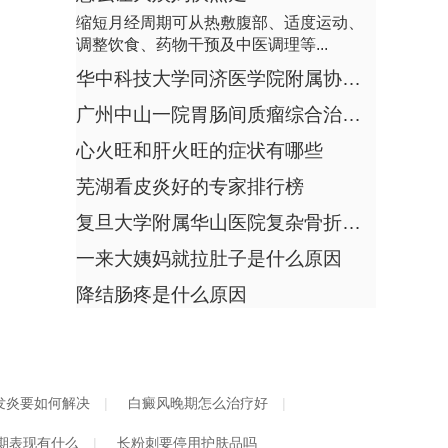
皮脂腺是什么病
胎儿杀手之帆状胎盘--什么是帆状胎盘
缩短月经周期可从热敷腹部、适度运动、
调整饮食、药物干预及中医调理等...
婴儿需要补充维生素吗
回答：皮脂腺不是疾病，而是人体正常的
子宫内膜增殖症症状有什么
华中科技大学同济医学院附属协和医院高血脂代谢调控治疗专家有哪些
皮肤附属器官，无需治疗。1、正常结构皮
脂腺广泛分布...
产妇月子期间小胳膊疼怎么办
广州中山一院胃肠间质瘤综合治疗好的专家
头晕犯困乏力浑身没劲是什么原因引起的
丹栀逍遥丸和加味逍遥丸有区别吗
心火旺和肝火旺的症状有哪些
诱发慢性湿疹的原因都是有哪些
回答：头晕犯困乏力浑身没劲可能由睡眠
芜湖看皮炎好的专家排行榜
孕妇血糖高会不会得糖尿病
不足、营养缺乏、贫血、甲状腺功能减退
复旦大学附属华山医院复杂骨折经验丰富的专家
等原因引起。1...
新生儿面部及眼睛发黄怎么回事
一来大姨妈就拉肚子是什么原因
血脂和尿酸高多久复查一次
怀孕20周胎儿发育的情况
降结肠疼是什么原因
股癣可以用酒精消毒吗
回答：血脂和尿酸高一般3-6个月复查一
怎么确诊外阴疣状癌
次，实际时间受到病情严重程度、用药调
整情况、生活...
回奶两周应该怎么追奶
肚子经常胀气的原因是什么
发炎要如何解决
白癜风晚期怎么治疗好
被电焊刺伤了眼睛怎么办
期表现有什么
长粉刺要停用护肤品吗