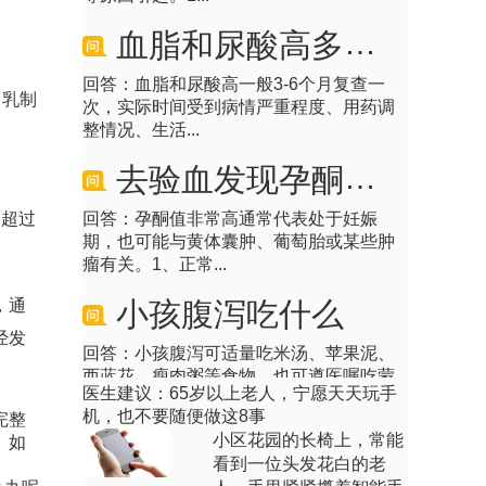
血脂和尿酸高多久复查一次
回答：血脂和尿酸高一般3-6个月复查一
次，实际时间受到病情严重程度、用药调
，乳制
整情况、生活...
去验血发现孕酮值非常高孕酮高代表什么
回答：孕酮值非常高通常代表处于妊娠
不超过
期，也可能与黄体囊肿、葡萄胎或某些肿
瘤有关。1、正常...
小孩腹泻吃什么
，通
经发
回答：小孩腹泻可适量吃米汤、苹果泥、
西蓝花、瘦肉粥等食物，也可遵医嘱吃蒙
脱石散、口服补...
医生建议：65岁以上老人，宁愿天天玩手
机，也不要随便做这8事
完整
鼻咽拭子怎么采集
小区花园的长椅上，常能
。如
看到一位头发花白的老
回答：鼻咽拭子采集需由专业人员操作，