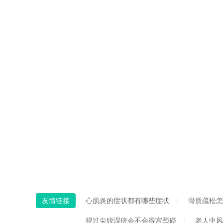
友情链接
心肌炎的症状都有哪些症状
骨质疏松怎
得过尖锐湿疣会不会得宫颈癌
老人中风