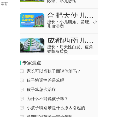
液透析利用机器...
痉挛、小儿烫伤
因素有
后半夜肚子疼怎么回事
合肥天使儿童医院
擅长：
小儿脑瘫、发烧、小
回答：后半夜肚子疼可能由晚餐过饱、腹
儿血清病
部受凉、胃肠功能紊乱、消化性溃疡等原
因引起，可通过...
成都西南儿童康复医院
不晒太阳皮肤越来越黑怎么回事
擅长：
后天性白发、皮角、
脊髓灰质炎
回答：不晒太阳皮肤越来越黑可能由内分
泌失调、慢性肝病、药物副作用、肾上腺
专家观点
皮质功能减退等...
家长可以当孩子面说他笨吗？
肾结石止疼妙招
孩子协调性差是笨吗
回答：肾结石疼痛需及时就医，缓解方法
孩子笨怎么治疗
主要有热敷腰部、调整体位、适量饮水、
遵医嘱用药。1...
为什么不能说孩子笨？
小孩子特别笨是什么原因引起的
经常不吃早饭容易得胆结石吗
孕期甲减孩子一定会笨吗