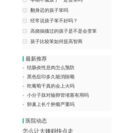
回答：经常不吃早饭确实会增加患胆结石
糖尿病血糖高吃什么药可以降血糖
的概率，主要影响因素有胆汁淤积、胆固
翻身迟的孩子笨吗
醇过饱和、胆囊...
八个月的宝宝如何饮食
经常说孩子笨不好吗？
胳膊酸怎么是怎么回事
急性会厌炎怎么缓解
高烧抽搐过的孩子是不是会变笨
阴虚火旺会长期低烧吗
回答：胳膊酸可能由肌肉劳损、姿势不
孩子比较笨如何提高智商
什么是宫颈黏液
良、颈椎病、肩周炎等原因引起，可通过
休息调整、物理治...
拍ct片能够检查出早期肺癌吗
最新推荐
女性小腹部疼痛应该挂哪个科
结肠炎性息肉怎么预防
黑色痘印多久能消除嘞
回答：女性小腹部疼痛可挂妇科、泌尿外
吃葡萄干真的会上火吗
科、消化内科、普外科，常见原因包括盆
腔炎、尿路感染...
小分子肽对输卵管堵塞有用吗
肌腱撕裂怎么办
卵巢上长个肿瘤严重吗
冠心病是重疾还是轻疾
回答：肌腱撕裂可通过休息制动、物理治
为什么起粉刺
疗、药物治疗、手术治疗等方式处理，通
医院动态
常由运动损伤、...
吃槟榔晕了吃什么解
怎么让大姨妈快点走