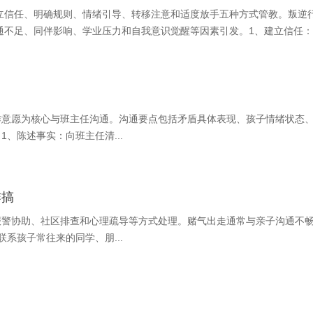
立信任、明确规则、情绪引导、转移注意和适度放手五种方式管教。叛逆
通不足、同伴影响、学业压力和自我意识觉醒等因素引发。1、建立信任
作意愿为核心与班主任沟通。沟通要点包括矛盾具体表现、孩子情绪状态
、陈述事实：向班主任清...
咋搞
报警协助、社区排查和心理疏导等方式处理。赌气出走通常与亲子沟通不
系孩子常往来的同学、朋...