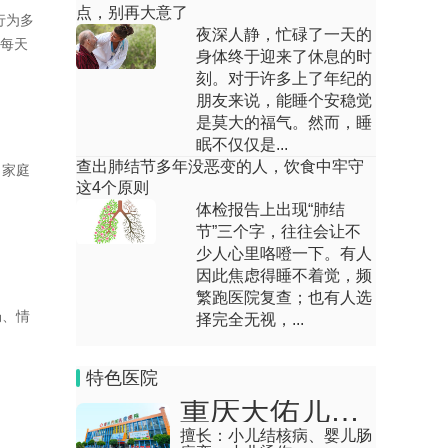
肾结石患者反复发烧怎么办
点，别再大意了
行为多
夜深人静，忙碌了一天的
回答：肾结石患者反复发烧需立即就医，
：每天
身体终于迎来了休息的时
主要应对方式有抗感染治疗、解除梗阻、
补充水分、物理...
刻。对于许多上了年纪的
朋友来说，能睡个安稳觉
肾积肾积水会引起尿毒症吗
是莫大的福气。然而，睡
眠不仅仅是...
回答：肾积水多数情况下不会直接引起尿
查出肺结节多年没恶变的人，饮食中牢守
、家庭
毒症，但长期严重梗阻可能导致肾功能衰
这4个原则
竭。主要影响因...
体检报告上出现“肺结
节”三个字，往往会让不
胎儿足内翻是什么原因造成的
少人心里咯噔一下。有人
因此焦虑得睡不着觉，频
回答：胎儿足内翻可能由遗传因素、羊水
繁跑医院复查；也有人选
过少、神经肌肉疾病、骨骼发育异常等原
畅、情
择完全无视，...
因引起。1、遗...
专治尿毒症的方法
特色医院
重庆天佑儿童医院
回答：专治尿毒症的方法主要有血液透
析、腹膜透析、药物治疗、肾移植。1、血
擅长：
小儿结核病、婴儿肠