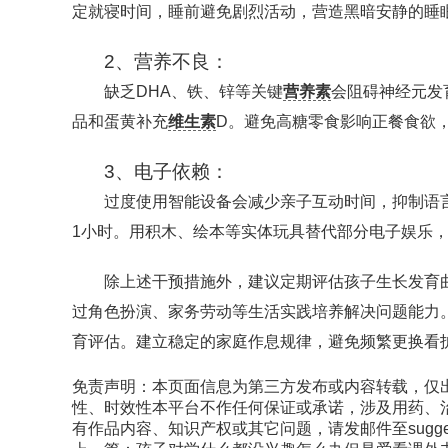
定就寝时间，睡前避免剧烈活动，营造黑暗安静的睡
2、营养不良：
缺乏DHA、铁、锌等关键
营养素
会阻碍神经元发
品和蛋黄补充
维生素
D。避免高糖零食影响正餐食欲
3、电子依赖：
过度使用智能设备会减少亲子互动时间，抑制语
1小时。用积木、绘本等实体玩具替代部分电子娱乐
除上述干预措施外，建议定期评估孩子生长发育
过角色扮演、家务劳动等生活实践培养解决问题能力
育评估。建立稳定的家庭作息规律，避免频繁更换看
免责声明：本页面信息为第三方发布或内容转载，仅
性、时效性本平台不作任何保证或承诺，涉及用药、
有作品内容、知识产权或其它问题，请发邮件至suggest