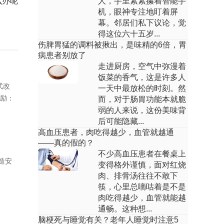
么办呢
人，手里紧紧攥着智能手
主要步骤包括体位准备、测量距离、插入
机，眼神专注地盯着屏
拭子、旋转取样...
幕。邻居们私下议论，觉
得这位六十五岁...
右手小指关节痛怎么回事
伤脾胃猛的调料被揪出，是味精的6倍，胃
病患者别放了
回答：右手小指关节痛可能由外伤劳损、
走进厨房，空气中弥漫着
寒冷刺激、腱鞘炎、类风湿关节炎等原因
引起，可通过休...
饭菜的香气，这是许多人
式改
一天中最放松的时刻。然
眼角痣可以去掉吗
鼓励：
而，对于肠胃功能本就脆
弱的人来说，这份美味背
回答：眼角痣多数情况可以通过医疗手段
后可能隐藏...
去除，主要方法有激光治疗、手术切除、
高血压患者，肉吃得越少，血管就越通
冷冻疗法、电灼...
——真的假的？
不少高血压患者在餐桌上
肛门指检是不是特别疼
造安
变得格外谨慎，面对红烧
肉、排骨汤往往不敢下
回答：肛门指检多数情况下仅有轻微不适
筷，心里总嘀咕着是不是
感，并非特别疼痛，主要影响因素有心理
肉吃得越少，血管就能越
紧张程度、医生...
通畅。这种想...
脑梗死与睡觉有关？老年人睡觉时注意5