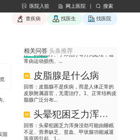
回答：女性小腹部疼痛可挂妇科、泌尿外
医院入驻
网上医院
|
搜索
科、消化内科、普外科，常见原因包括盆
腔炎、尿路感染...
查疾病
找医生
找医院
肌腱撕裂怎么办
回答：肌腱撕裂可通过休息制动、物理治
相关问答
头条推荐
疗、药物治疗、手术治疗等方式处理，通
常由运动损伤、...
皮脂腺是什么病
浏览
回答：皮脂腺不是疾病，而是人体正常的
皮肤附属器官，无需治疗。1、正常结构皮
脂腺广泛分布...
构、
头晕犯困乏力浑身没劲是什么原因引起的
回答：头晕犯困乏力浑身没劲可能由睡眠
不足、营养缺乏、贫血、甲状腺功能减退
议固
等原因引起。1...