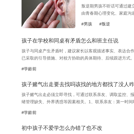
叛逆期男孩不听话可通过建
由青春期心理变化、家庭沟
留出15分钟...
#男孩
#叛逆
孩子在学校和同桌有矛盾怎么和班主任说
孩子与同桌产生矛盾时，建议家长以客观描述事实、表达合
已采取的引导措施、对校方协助的具体期待、后续跟进方式。1
#学龄前
孩子赌气出走要去找吗该找的地方都找了没人
孩子赌气出走必须立即寻找，可通过联系亲友、调取监控、
绪管理缺失、外界诱惑等因素相关。1、联系亲友：第一时间联
#学龄前
初中孩子不爱学怎么办错了也不改