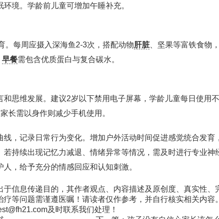
眠环境。学龄前儿童可增加午睡补充。
育。每周应摄入深海鱼2-3次，搭配动物
肝脏
、坚果等富铁食物
，
早餐
需包含优质蛋白与复合碳水。
言和思维发展。建议2岁以下禁用电子屏幕，学龄儿童每日使用
，家长需以身作则减少手机使用。
曲线，记录日常行为变化。增加户外活动时间促进感觉统合发育
。若持续出现记忆力减退、情绪异常等情况，需及时进行专业神
护人，给予充分的情感回应和认知刺激。
出于信息传递目的，其作者观点、内容描述及原创度、真实性、
治疗等问题需谨遵医嘱！请读者仅作参考，并自行核实相关内容
@fh21.com及时联系我们处理！