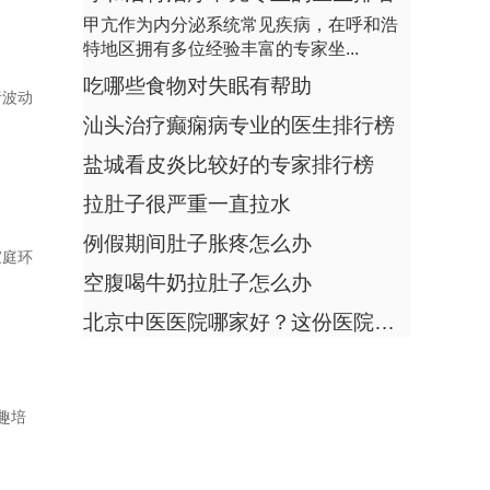
小孩缺乏自信自卑怎么办
轻微宫颈炎要怎么治
甲亢作为内分泌系统常见疾病，在呼和浩
特地区拥有多位经验丰富的专家坐...
回答：孩子假如自卑首先平常要多鼓动勉
耳朵进水有嗡嗡的声音怎么治疗
励他。这是言语表示法，就是在他比较消
吃哪些食物对失眠有帮助
新生儿拉肚子拉水怎么治疗
绪波动
极的时候肯定要...
汕头治疗癫痫病专业的医生排行榜
线雕鼻多久可以化妆
肾亏能使人缺乏自信吗
怎样治肚子疼
盐城看皮炎比较好的专家排行榜
回答：如果患者出现肾亏虚患者最明显的
小孩肺炎一直高烧不退挺严重的应该怎么办
拉肚子很严重一直拉水
症状会出现身体疲劳头晕，会影响正常的
胃炎怎么检查呢
生活，尤其会影...
例假期间肚子胀疼怎么办
家庭环
测血糖用第一滴血还是第二滴
不愿见人，没有自信是不是抑郁症
空腹喝牛奶拉肚子怎么办
肾宝片可以吃吗
北京中医医院哪家好？这份医院排行榜收好，包含真实患者口碑
回答：目前的确有一定的抑郁情绪，建议
大腿内侧长红斑是什么原因
及时加强沟通疏导。适当给与支持帮助，
手上长出老年斑是怎么回事，怎么办
让其及时宣泄不...
肺炎能吃蒜吗
趣培
孕妇牙出血影响胎儿吗
为什么会肠胀气