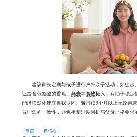
建议家长定期与孩子进行户外亲子活动，如徒步
证富含色氨酸的香蕉、
燕麦
等
食物
摄入，有助于稳定
能潜移默化建立自我认同。若持续6个月以上无改善
育理念的一致性，避免祖辈过度呵护与父母严格要求
自信
自信心