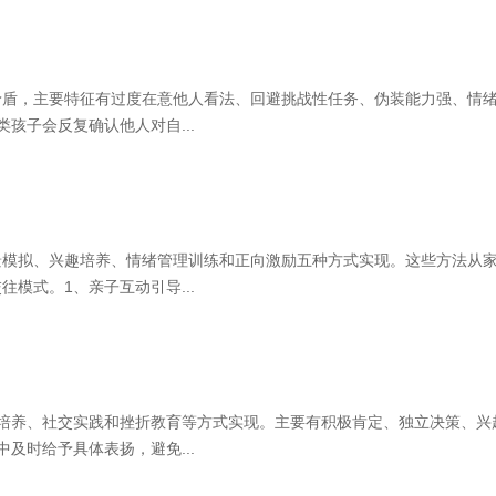
矛盾，主要特征有过度在意他人看法、回避挑战性任务、伪装能力强、情
孩子会反复确认他人对自...
景模拟、兴趣培养、情绪管理训练和正向激励五种方式实现。这些方法从
模式。1、亲子互动引导...
培养、社交实践和挫折教育等方式实现。主要有积极肯定、独立决策、兴
及时给予具体表扬，避免...