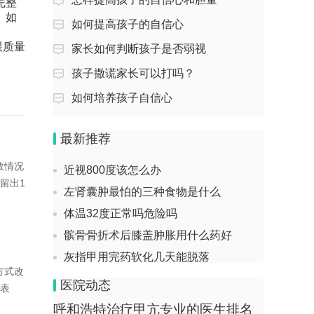
回答：克服自卑偶尔很难，但并不是不
完整
会。除了让我自己感觉不可的那部分之
。如
如何提高孩子的自信心
亚甲炎吃什么药好的快
外，还有无自己感觉...
跟质量
喝金典纯牛奶对胎儿有什么好处
家长如何判断孩子是否弱视
怎么提高自信心和不自卑
孕妇能不能不做妊娠糖尿病筛查
孩子撒谎家长可以打吗？
回答：克服自卑偶尔很难，但并不是不
女孩10周岁来月经怎么办
如何培养孩子自信心
会。除了让我自己感觉不可的那部分之
怀孕三个月查出地中海贫血怎么办
外，还有无自己感觉...
每天早上起来都会胃疼，这是怎么回事
最新推荐
患焦虑症是不是不自信的表现
近视800度该怎么办
数情况
回答：焦虑症并非单纯由不自信引起，而
左肾囊肿最怕的三种食物是什么
留出1
是多种因素共同作用的结果，治疗需结合
体温32度正常吗危险吗
心理干预和药物...
髌骨骨折术后膝盖肿胀用什么药好
产后抑郁不自信很敏感怎么办？
灰指甲用完药软化几天能脱落
回答：你的情况是产后再次出现极度不信
脚崴了可以走路但是很痛是怎么了
方式改
心，觉着自己什么也做不好，很敏感，理
医院动态
腰肌位置在哪
化表
解没法别人说自...
来月经时，头疼是怎么回事
呼和浩特治疗甲亢专业的医生排名