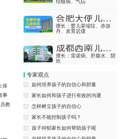
结核病、气疝
成熟的人自信吗
合肥天使儿童医院
回答：大多数成熟的人都具有自信的心
擅长：
婴儿挛缩症、赤游
理，因为成熟的人对什么事物会处理的比
丹、发育迟缓
较好，而且能够拥...
成都西南儿童康复医院
不自信自卑心理恐惧怎么办
擅长：
雷诺病、肝腹水、阴
吹
回答：动物神经功能紊乱主如果过于焦
虑，压力过大，思虑过分导致的，出现心
专家观点
情烦躁，精力抑郁...
如何培养孩子的自信心和胆量
上保
小女孩内向不自信怎么办？
故事
家长如何和孩子进行有效的沟通
回答：孩子缺少自信多是因为生理因素所
成员教
怎样树立孩子的自信心
致。有觉得统合阻碍、觉得统合平衡的孩
子,其综合或部...
家长不能控制孩子吗？
怎么提高自信心和不自卑
孩子抑郁家长如何帮助孩子呢
怎样提高孩子的自信心和胆量