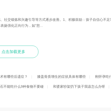
、社交锻炼和兴趣引导等方式逐步改善。1、积极鼓励：孩子自信心不足
扬强化正向行为，如"您...
点击加载更多
术有哪些后遗症？
膝盖骨质增生的症状具体有哪些
刚怀孕吃
石不能吃什么9种食物不要碰
和婆家吵架扔下孩子我该怎么办呀