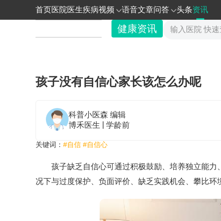
首页
医院
医生
疾病
视频
语音
文章
问答
头条
资讯
健康资讯
孩子没有自信心家长该怎么办呢
科普小医森
编辑
|
博禾医生
学龄前
关键词：
#自信
#自信心
孩子缺乏自信心可通过积极鼓励、培养独立能力
况下与过度保护、负面评价、缺乏实践机会、攀比环