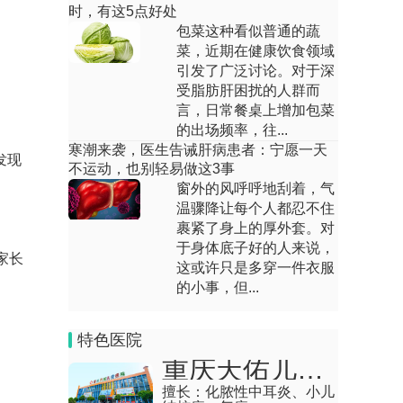
时，有这5点好处
回答：考虑您的状况是因为，长时间若干
包菜这种看似普通的蔬
个项的集合的手淫导致的早泄，若干个项
菜，近期在健康饮食领域
的集合的手淫会...
引发了广泛讨论。对于深
受脂肪肝困扰的人群而
不自信会怎样？
言，日常餐桌上增加包菜
的出场频率，往...
回答：很高兴为您回答这种问题，依据病
寒潮来袭，医生告诫肝病患者：宁愿一天
情描述，莫明其妙的发脾气，性质急，考
发现
不运动，也别轻易做这3事
虑是焦虑的形态...
窗外的风呼呼地刮着，气
温骤降让每个人都忍不住
不自信手抖怎么办
裹紧了身上的厚外套。对
于身体底子好的人来说，
回答：问题分析:考虑您的问题是因为精力
家长
这或许只是多穿一件衣服
紧张引发的。聚会就是一起乐一乐，没需
的小事，但...
要相互攀比，...
抑郁不自信怎么办
特色医院
回答：问题抑郁症是神经症的一种，是心
重庆天佑儿童医院
境阻碍！以情感低落、兴趣消退、思维缓
擅长：
化脓性中耳炎、小儿
慢、以及言语动...