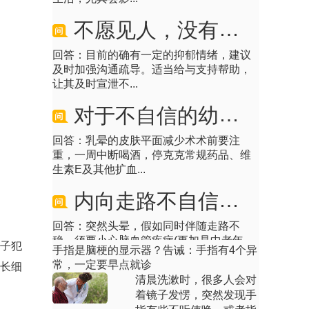
不愿见人，没有自信是不是抑郁症
回答：目前的确有一定的抑郁情绪，建议
及时加强沟通疏导。适当给与支持帮助，
让其及时宣泄不...
对于不自信的幼儿应该怎样做
回答：乳晕的皮肤平面减少术术前要注
重，一周中断喝酒，停克克常规药品、维
生素E及其他扩血...
内向走路不自信怎么办
回答：突然头晕，假如同时伴随走路不
稳，须要小心脑血管疾病(更加是中老年
人)，比较普遍的...
孩子犯
手指是脑梗的显示器？告诫：手指有4个异
常，一定要早点就诊
成长细
如何引导不自信的孩子？
清晨洗漱时，很多人会对
着镜子发愣，突然发现手
回答：孩子不自信通常是因为孩子长时间