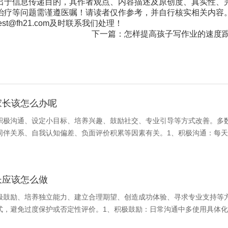
出于信息传递目的，其作者观点、内容描述及原创度、真实性、
治疗等问题需谨遵医嘱！请读者仅作参考，并自行核实相关内容
@fh21.com及时联系我们处理！
下一篇：
怎样提高孩子写作业的速度
家长该怎么办呢
积极沟通、设定小目标、培养兴趣、鼓励社交、专业引导等方式改善。多
同伴关系、自我认知偏差、负面评价积累等因素有关。1、积极沟通：每天
长应该怎么做
极鼓励、培养独立能力、建立合理期望、创造成功体验、寻求专业支持等
式，避免过度保护或否定性评价。1、积极鼓励：日常沟通中多使用具体