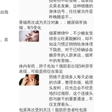
指有些不听使唤，或者指
情绪压力过于大，精力紧张等导致的。孩
尖莫名发麻。这种细微的
子不自信通常是...
身体信号，往往被当作是
化自我
自卑的人如何提高自信心？
昨晚睡姿不...
香烟再次成为关注对象，：糖尿病常抽
回答：依据您的描述考虑多是因为过分的
烟，有5变化
不自信导致的，因此说首先要建立起自
烟雾缭绕中，不少糖友觉
信。缺少自信时，...
得吞云吐雾能解闷，却不
标。若
知这习惯正悄悄给身体埋
自卑的人如何提高自信心？
下隐患。对于已经确诊血
糖异常的人群来说，烟草
回答：依据您的描述考虑多是因为过分的
中的有害物...
不自信导致的，因此说首先要建立起自
体内有癌，脖子先知？颈部若出现5种异常
信。缺少自信时，...
表现，可能是癌症在靠近
照镜子是很多人每天必做
男孩内向不自信怎么办？
的功课，整理衣领、梳理
头发时，目光总会不经意
回答：15岁的男孩子，性格特内向，不爱
地扫过颈部。这个连接头
交流，厌学叛逆。既然厌学叛逆，他千万
部与躯干的重要通道，不
就不是一个性...
仅支撑着头...
初中内向不自信怎么办？
包菜再次受到关注！脂肪肝患者吃包菜