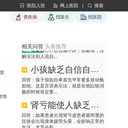
回答：焦虑症并非单纯由不自信引起，而
医院入驻
网上医院
|
搜索
是多种因素共同作用的结果，治疗需结合
心理干预和药物...
查疾病
找医生
找医院
产后抑郁不自信很敏感怎么办？
回答：你的情况是产后再次出现极度不信
心，觉着自己什么也做不好，很敏感，理
相关问答
头条推荐
解没法别人说自...
小孩缺乏自信自卑怎么办
浏览
回答：孩子假如自卑首先平常要多鼓动勉
励他。这是言语表示法，就是在他比较消
极的时候肯定要...
数情
肾亏能使人缺乏自信吗
回答：如果患者出现肾亏虚患者最明显的
症状会出现身体疲劳头晕，会影响正常的
生活，尤其会影...