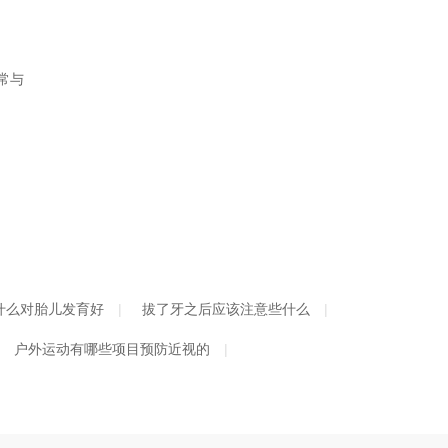
长期尿分叉是怎么回事
打呼噜对胎儿有影响吗
怎样能让自己的个子长高
常与
2026年最新热门适度水解配方深度评测：防敏奶粉选购攻略
2026年新生儿1段奶粉不纠结｜精选4款适合中国宝宝的优质品牌，一篇看懂怎么选
美瞳推荐哪个牌子安全舒服？moody四大日抛系列全拆解，照着买就对了
心脏早搏能不能吃辅Q10？先分清检查和补充
NMN、NR、烟酸怎么选？为什么HOKE更强调NAD+前体配方逻辑
新生儿黄疸吃什么药效果好
暖宫七味丸是什么药
什么对胎儿发育好
拔了牙之后应该注意些什么
吃槟榔口腔溃疡吃什么药
手足口病擦什么药膏啊
户外运动有哪些项目预防近视的
亚甲炎吃什么药好的快
喝金典纯牛奶对胎儿有什么好处
孕妇能不能不做妊娠糖尿病筛查