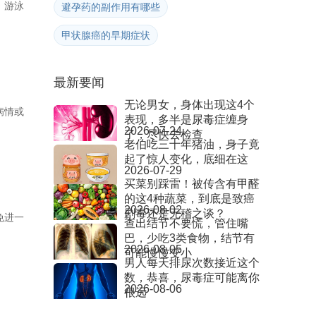
。游泳
避孕药的副作用有哪些
甲状腺癌的早期症状
最新要闻
无论男女，身体出现这4个
病情或
表现，多半是尿毒症缠身
2026-07-24
了，尽快去检查
老伯吃三十年猪油，身子竟
起了惊人变化，底细在这
2026-07-29
买菜别踩雷！被传含有甲醛
的这4种蔬菜，到底是致癌
2026-08-02
剧毒还是无稽之谈？
免进一
查出结节不要慌，管住嘴
巴，少吃3类食物，结节有
2026-08-05
可能慢慢变小
男人每天排尿次数接近这个
数，恭喜，尿毒症可能离你
2026-08-06
很远