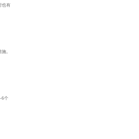
时也有
措施。
6个