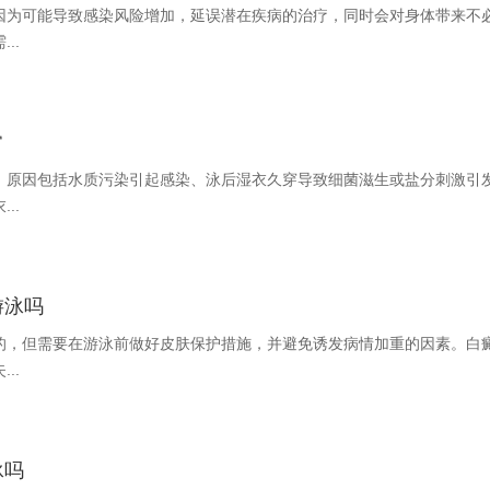
因为可能导致感染风险增加，延误潜在疾病的治疗，同时会对身体带来不
..
常
，原因包括水质污染引起感染、泳后湿衣久穿导致细菌滋生或盐分刺激引
..
游泳吗
的，但需要在游泳前做好皮肤保护措施，并避免诱发病情加重的因素。白
..
泳吗