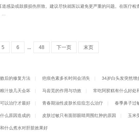
耳道感染或鼓膜损伤所致。建议尽快就医以避免更严重的问题。在医疗检
..
5
6
...
48
下一页
末页
败后的修复方法
疤痕色素多长时间会消失
34岁白头发突然增
粮汁放几天会坏
马齿苋的作用与功效
常吃阿胶糕有什么好处
可以治疗才最好
青春期油性皮肤长痘痘怎么治疗
春季鼻子过
什么原因造成的
皮肤过敏只有面部眼睛周围红肿的原因
玉米
和什么煮水对肝脏效果好