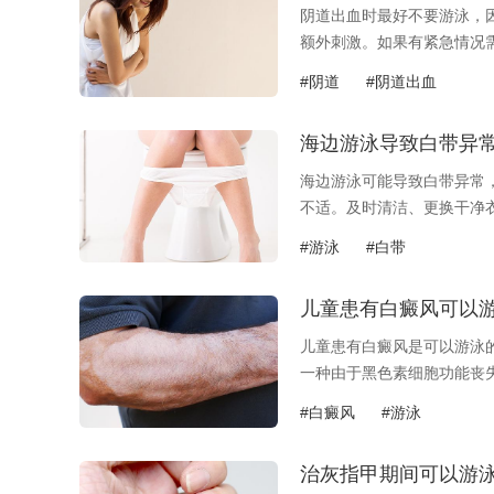
阴道出血时最好不要游泳，
额外刺激。如果有紧急情况需.
#阴道
#阴道出血
海边游泳导致白带异
海边游泳可能导致白带异常
不适。及时清洁、更换干净衣.
#游泳
#白带
儿童患有白癜风可以
儿童患有白癜风是可以游泳
一种由于黑色素细胞功能丧失.
#白癜风
#游泳
治灰指甲期间可以游