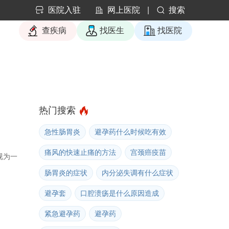
医院入驻
网上医院
|
搜索
查疾病
找医生
找医院
热门搜索
急性肠胃炎
避孕药什么时候吃有效
痛风的快速止痛的方法
宫颈癌疫苗
视为一
肠胃炎的症状
内分泌失调有什么症状
避孕套
口腔溃疡是什么原因造成
紧急避孕药
避孕药