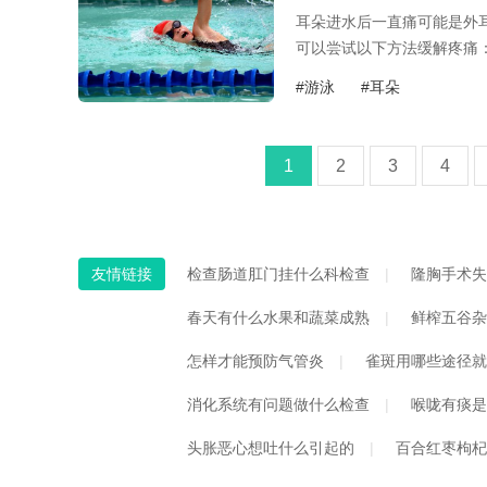
耳朵进水后一直痛可能是外
可以尝试以下方法缓解疼痛：.
#游泳
#耳朵
1
2
3
4
友情链接
检查肠道肛门挂什么科检查
隆胸手术失
春天有什么水果和蔬菜成熟
鲜榨五谷杂
怎样才能预防气管炎
雀斑用哪些途径就
消化系统有问题做什么检查
喉咙有痰是
头胀恶心想吐什么引起的
百合红枣枸杞