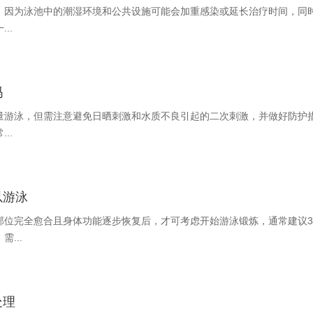
，因为泳池中的潮湿环境和公共设施可能会加重感染或延长治疗时间，同
..
吗
量游泳，但需注意避免日晒刺激和水质不良引起的二次刺激，并做好防护
..
以游泳
部位完全愈合且身体功能逐步恢复后，才可考虑开始游泳锻炼，通常建议3-
...
处理