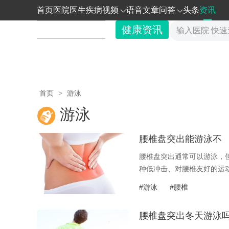
首页
医院
医生
疾病
视频
语音
文章
问答
头条
资讯
健康资讯
首页
>
游泳
游泳
腰椎盘突出能游泳不
腰椎盘突出通常可以游泳，
种低冲击、对腰椎友好的运动.
#游泳
#腰椎
腰椎盘突出冬天游泳