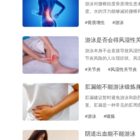
游泳对腰椎轻度骨质增生患
度。水的浮力能够减轻腰椎和关
#骨质增生
#游泳
游泳是否会得风湿性
游泳本身不会直接导致风湿
节炎风险的人出现症状。风湿.
#关节炎
#风湿性关节炎
肛漏能不能游泳锻炼
肛漏建议暂时避免游泳和剧
复。肛漏是一种常见的肛周疾.
#游泳
#锻炼
阴道出血能不能游泳