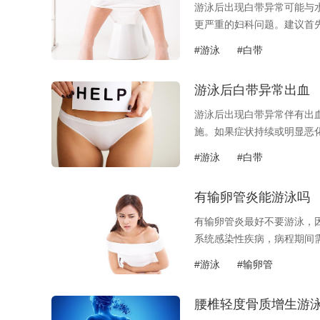
游泳后出现白带异常可能与
更严重的妇科问题。建议首先.
#游泳
#白带
游泳后白带异常出血
游泳后出现白带异常伴有出
施。如果症状持续或明显恶化.
#游泳
#白带
有输卵管炎能游泳吗
有输卵管炎最好不要游泳，
系统感染性疾病，病程期间需.
#游泳
#输卵管
腰椎轻度骨质增生游