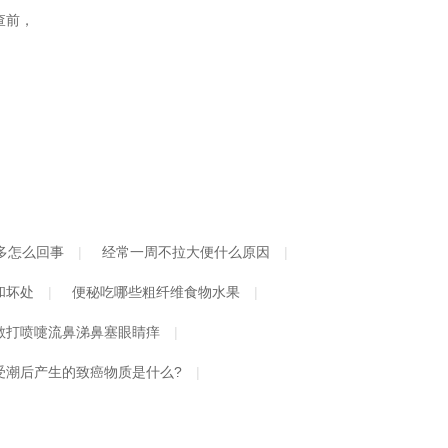
查前，
多怎么回事
经常一周不拉大便什么原因
和坏处
便秘吃哪些粗纤维食物水果
敏打喷嚏流鼻涕鼻塞眼睛痒
受潮后产生的致癌物质是什么?