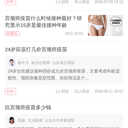
妇科
1人回答
45人阅读
2026-07-09 13:13
宫颈癌疫苗什么时候接种最好？研
究显示15岁是最佳接种年龄
肿瘤科
2021-10-01
24岁应该打几价宫颈癌疫苗
曲中玉
副主任医师
山东省立医院
24岁女性建议接种四价或九价宫颈癌疫苗，主要考虑年龄适
配性、预防病毒亚型范围、供应情况及个...
妇科
1人回答
22人阅读
2026-06-11 18:01
抗宫颈癌疫苗多少钱
巩丽
主治医师
山东大学齐鲁医院