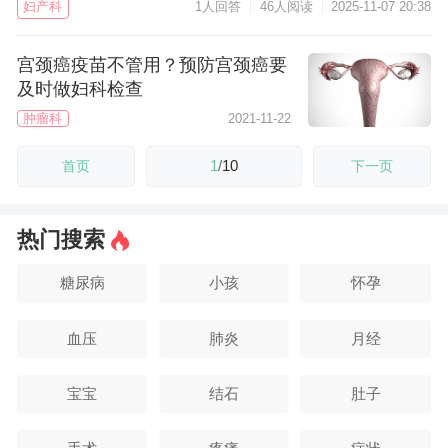
妇产科
1人回答
46人阅读
2025-11-07 20:38
宫颈癌疫苗不管用？预防宫颈癌要
及时做妇科检查
肿瘤科
2021-11-22
1
/
10
首页
下一页
热门搜索
糖尿病
小孩
怀孕
血压
肺炎
月经
宝宝
结石
肚子