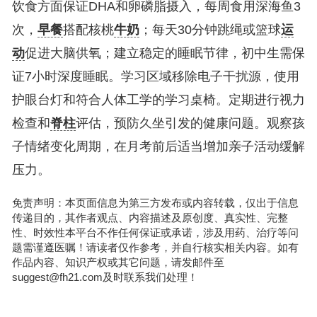
饮食方面保证DHA和卵磷脂摄入，每周食用深海鱼3
次，
早餐
搭配核桃
牛奶
；每天30分钟跳绳或篮球
运
动
促进大脑供氧；建立稳定的睡眠节律，初中生需保
证7小时深度睡眠。学习区域移除电子干扰源，使用
护眼台灯和符合人体工学的学习桌椅。定期进行视力
检查和
脊柱
评估，预防久坐引发的健康问题。观察孩
子情绪变化周期，在月考前后适当增加亲子活动缓解
压力。
免责声明：本页面信息为第三方发布或内容转载，仅出于信息
传递目的，其作者观点、内容描述及原创度、真实性、完整
性、时效性本平台不作任何保证或承诺，涉及用药、治疗等问
题需谨遵医嘱！请读者仅作参考，并自行核实相关内容。如有
作品内容、知识产权或其它问题，请发邮件至
suggest@fh21.com及时联系我们处理！