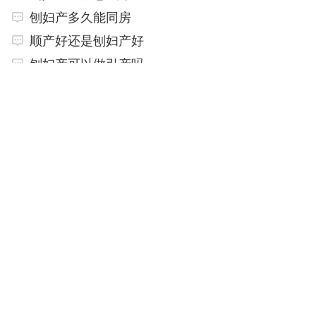
刨妇产多久能同房
顺产好还是刨妇产好
刨妇产可以做引产吗
刨妇产疤痕可以去掉吗
刨妇产多久能同房
抛妇产多久下奶