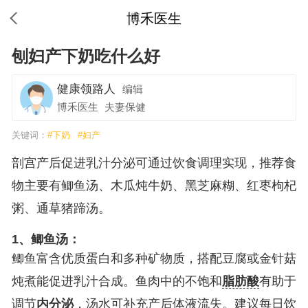
博禾医生
刨妇产下奶吃什么好
健康领路人
编辑
博禾医生
夫妻保健
关键词：
#下奶
#妇产
剖宫产后促进乳汁分泌可通过饮食调理实现，推荐食
物主要有鲫鱼汤、木瓜炖牛奶、黑芝麻糊、红枣枸杞
粥、通草猪蹄汤。
1、鲫鱼汤：
鲫鱼富含优质蛋白和多种矿物质，搭配豆腐或金针菇
炖煮能促进乳汁合成。鱼肉中的不饱和
脂肪酸
有助于
调节
内分泌
，汤水可补充产后体液流失。建议每日饮