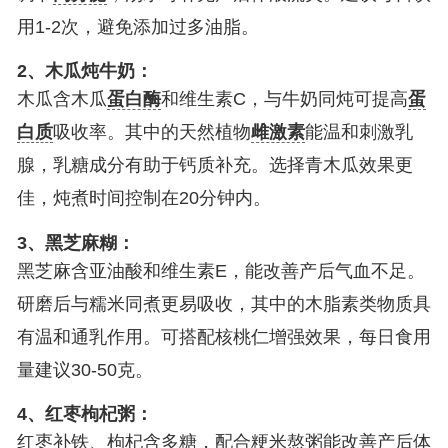
用1-2次，避免添加过多油脂。
2、木瓜炖牛奶：
木瓜含木瓜
蛋白酶
和维生素C，与牛奶同炖可提高
蛋
白质
吸收率。其中的天然植物
雌激素
能温和刺激乳
腺，乳糖成分有助于钙质补充。选择青木瓜效果更
佳，炖煮时间控制在20分钟内。
3、黑芝麻糊：
黑芝麻含亚油酸和维生素E，能改善产后气血不足。
研磨后与糯米同煮更易吸收，其中的木脂素类物质具
有温和通乳作用。可搭配核桃仁增强效果，每日食用
量建议30-50克。
4、红枣枸杞粥：
红枣补铁、枸杞含多糖，配合粳米熬粥能改善产后体