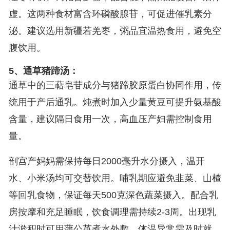
虚。这两种食材富含环磷酸腺苷，可促进催乳素分
泌。建议选用新疆若羌枣，粥品宜温热食用，避免空
腹饮用。
5、通草猪蹄汤：
通草中的三萜皂苷成分与猪蹄胶原蛋白协同作用，传
统用于产后通乳。炖煮时加入少量黄豆可提升氨基酸
含量，建议隔日食用一次，高血压产妇需控制食用
量。
剖宫产妈妈需保持每日2000毫升水分摄入，温开
水、小米汤均可交替饮用。哺乳期应避免韭菜、山楂
等回乳食物，保证每天500克深色蔬菜摄入。配合乳
房按摩和充足睡眠，饮食调理需持续2-3周。出现乳
汁淤积时可用蒲公英煮水外敷，体温异常需及时就