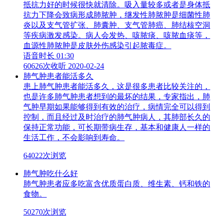
抵抗力好的时候很快就清除。吸入量较多或者是身体抵
抗力下降会致病形成肺脓肿，继发性肺脓肿是细菌性肺
炎以及支气管扩张、肺囊肿、支气管肺癌、肺结核空洞
等疾病激发感染。病人会发热、咳脓痰、咳脓血痰等，
血源性肺脓肿是皮肤外伤感染引起脓毒症。
语音时长 01:30
60626次收听
2020-02-24
肺气肿患者能活多久
患上肺气肿患者能活多久，这是很多患者比较关注的，
也是许多肺气肿患者想到的最坏的结果，专家指出，肺
气肿早期如果能够得到有效的治疗，病情完全可以得到
控制，而且经过及时治疗的肺气肿病人，其肺部长久的
保持正常功能，可长期带病生存，基本和健康人一样的
生活工作，不会影响到寿命。
64022次浏览
肺气肿吃什么好
肺气肿患者应多吃富含优质蛋白质、维生素、钙和铁的
食物。
50270次浏览