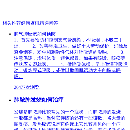
相关推荐
健康资讯
精选问答
肺气肿应该如何预防
1、首先要预防和控制支气管感染，不吸烟，不吸二手
烟。 2、改善环境卫生、做好个人劳动保护、消除及
避免烟雾、粉尘和刺激性气体对呼吸道的影响。 3、
注意保暖，增强体质，避免感冒。如果有咳嗽、咳痰等
症状应立即就医。 4、做呼吸体操，早上做深呼吸运
动，锻炼腰式呼吸，或做以肋间肌运动为主的胸式呼
吸。
26477次浏览
肺脓肿发烧如何治疗
发烧是肺脓肿比较常见的一个症状，而肺脓肿的发烧，
一般都是高热，当然它伴随的还有一些咳嗽、咯大量的
脓臭痰、发热应该说是它临床上它比较常见的一个症