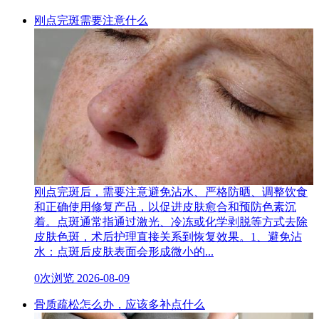
刚点完斑需要注意什么
刚点完斑后，需要注意避免沾水、严格防晒、调整饮食
和正确使用修复产品，以促进皮肤愈合和预防色素沉
着。点斑通常指通过激光、冷冻或化学剥脱等方式去除
皮肤色斑，术后护理直接关系到恢复效果。1、避免沾
水：点斑后皮肤表面会形成微小的...
0次浏览
2026-08-09
骨质疏松怎么办，应该多补点什么