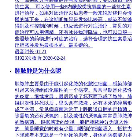
状，如果吸入性肺脓肿伴有发烧的时候，要选择适当的
抗生素。 可以使用一些β内酰胺类抗氧菌的一些抗生素
进行治疗，如果对因治疗以后患者一般来说发烧也会慢
慢的降下来，在这期间如果是发烧比较高，感染不能够
得到及时控制的时候，也应该进行对症治疗，常见的对
症治疗可以用酒精、还有冰袋物理降温，也可以口服一
些退烧的药物进行对症的治疗，选择合理的抗生素是治
疗肺脓肿发热最根本的、最关键的。
语音时长 01:21
61923次收听
2020-02-24
肺脓肿是为什么呢
肺脓肿主要是由于能引起化脓的化脓性细菌，感染肺部
引起来的肺组织化脓性的一个病变。常常早期是化脓性
的炎症，继续发展，最后形成了坏死而形成了脓肿。肺
组织炎性坏死以后，里头含有脓液，还有坏死的碎屑形
成了空洞，常见病原菌常常于上呼吸道口腔的定植菌，
除需氧的还有厌氧的，以及兼性的厌氧菌常常是肺脓肿
的致病菌。 根据感染的途径一般把肺脓肿分为吸入性
的，就是睡觉的时候有少量口咽部的细菌吸入，抵抗力
下降或者本来就是一个卧床的患者，身体的防御能力本