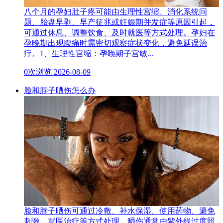
八个月的孕妇肚子疼可能由生理性宫缩、消化系统问
题、胎盘早剥、早产征兆或妊娠期并发症等原因引起，
可通过休息、调整饮食、及时就医等方式处理。孕妇在
孕晚期出现腹痛时需密切观察症状变化，避免延误治
疗。1、生理性宫缩：孕晚期子宫敏...
0次浏览
2026-08-09
脸和脖子晒伤怎么办
脸和脖子晒伤可通过冷敷、补水保湿、使用药物、避免
刺激、就医治疗等方式处理。晒伤通常由紫外线过度照