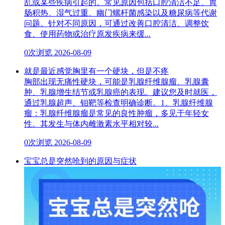
乱或某些疾病引起的。常见原因包括口腔清洁不足、胃
肠积热、湿气过重、幽门螺杆菌感染以及糖尿病等代谢
问题。针对不同原因，可通过改善口腔清洁、调整饮
食、使用药物或治疗原发疾病来缓...
0次浏览
2026-08-09
就是最近感觉胸里有一个硬块，但是不疼
胸部出现无痛性硬块，可能是乳腺纤维腺瘤、乳腺囊
肿、乳腺增生结节或乳腺癌的表现。建议您及时就医，
通过乳腺超声、钼靶等检查明确诊断。1、乳腺纤维腺
瘤：乳腺纤维腺瘤是常见的良性肿瘤，多见于年轻女
性。其发生与体内雌激素水平相对较...
0次浏览
2026-08-09
宝宝总是突然呛到的原因与症状