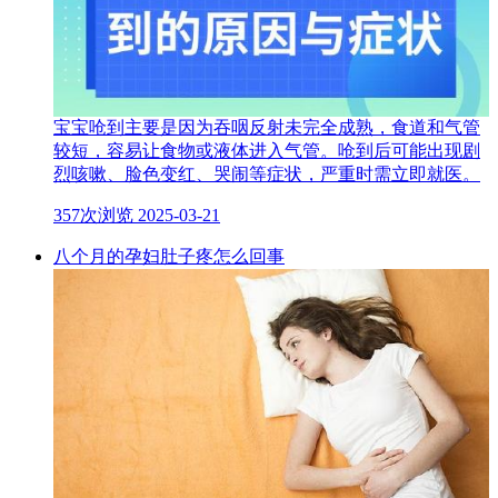
宝宝呛到主要是因为吞咽反射未完全成熟，食道和气管
较短，容易让食物或液体进入气管。呛到后可能出现剧
烈咳嗽、脸色变红、哭闹等症状，严重时需立即就医。
357次浏览
2025-03-21
八个月的孕妇肚子疼怎么回事