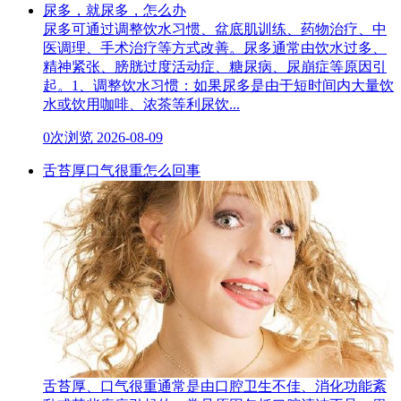
尿多，就尿多，怎么办
尿多可通过调整饮水习惯、盆底肌训练、药物治疗、中
医调理、手术治疗等方式改善。尿多通常由饮水过多、
精神紧张、膀胱过度活动症、糖尿病、尿崩症等原因引
起。1、调整饮水习惯：如果尿多是由于短时间内大量饮
水或饮用咖啡、浓茶等利尿饮...
0次浏览
2026-08-09
舌苔厚口气很重怎么回事
舌苔厚、口气很重通常是由口腔卫生不佳、消化功能紊