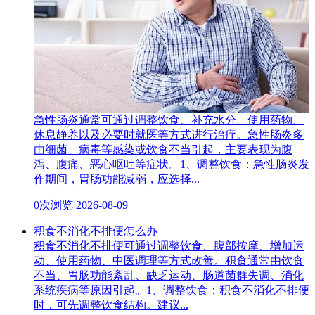
急性肠炎通常可通过调整饮食、补充水分、使用药物、
休息静养以及必要时就医等方式进行治疗。急性肠炎多
由细菌、病毒等感染或饮食不当引起，主要表现为腹
泻、腹痛、恶心呕吐等症状。1、调整饮食：急性肠炎发
作期间，胃肠功能减弱，应选择...
0次浏览
2026-08-09
积食不消化不排便怎么办
积食不消化不排便可通过调整饮食、腹部按摩、增加运
动、使用药物、中医调理等方式改善。积食通常由饮食
不当、胃肠功能紊乱、缺乏运动、肠道菌群失调、消化
系统疾病等原因引起。1、调整饮食：积食不消化不排便
时，可先调整饮食结构。建议...