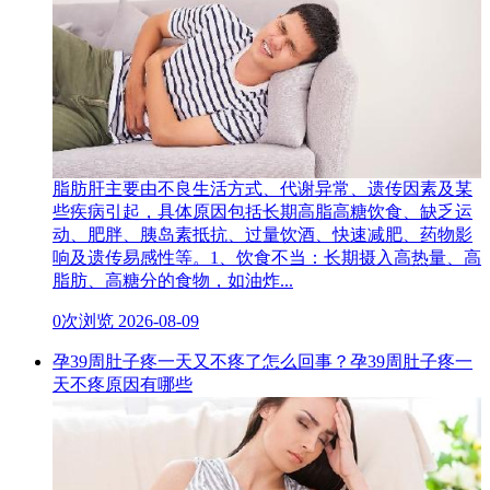
脂肪肝主要由不良生活方式、代谢异常、遗传因素及某
些疾病引起，具体原因包括长期高脂高糖饮食、缺乏运
动、肥胖、胰岛素抵抗、过量饮酒、快速减肥、药物影
响及遗传易感性等。1、饮食不当：长期摄入高热量、高
脂肪、高糖分的食物，如油炸...
0次浏览
2026-08-09
孕39周肚子疼一天又不疼了怎么回事？孕39周肚子疼一
天不疼原因有哪些