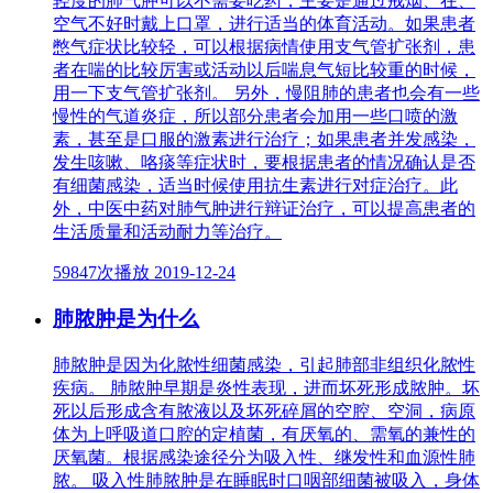
轻度的肺气肿可以不需要吃药，主要是通过戒烟、在、
空气不好时戴上口罩，进行适当的体育活动。如果患者
憋气症状比较轻，可以根据病情使用支气管扩张剂，患
者在喘的比较厉害或活动以后喘息气短比较重的时候，
用一下支气管扩张剂。 另外，慢阻肺的患者也会有一些
慢性的气道炎症，所以部分患者会加用一些口喷的激
素，甚至是口服的激素进行治疗；如果患者并发感染，
发生咳嗽、咯痰等症状时，要根据患者的情况确认是否
有细菌感染，适当时候使用抗生素进行对症治疗。此
外，中医中药对肺气肿进行辩证治疗，可以提高患者的
生活质量和活动耐力等治疗。
59847次播放
2019-12-24
肺脓肿是为什么
肺脓肿是因为化脓性细菌感染，引起肺部非组织化脓性
疾病。 肺脓肿早期是炎性表现，进而坏死形成脓肿。坏
死以后形成含有脓液以及坏死碎屑的空腔、空洞，病原
体为上呼吸道口腔的定植菌，有厌氧的、需氧的兼性的
厌氧菌。根据感染途径分为吸入性、继发性和血源性肺
脓。 吸入性肺脓肿是在睡眠时口咽部细菌被吸入，身体