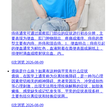
痔疮通常可通过观察肛门部位的症状进行初步分辨，主
要表现为便血、肛门肿物脱出、疼痛或瘙痒。痔疮的类
型主要有内痔、外痔和混合痔。1、便血特点：痔疮引起
的便血通常为鲜红色，血液附着在粪便表面或厕纸上，
排便时滴血或喷射状出血。内...
0次浏览
2026-08-09
癔病是什么病？如果有这种病平常有什么症状
癔病，在医学上通常称为分离转换障碍，是一种与心理
因素密切相关的精神障碍。患者常因压力、冲突或创伤
等心理刺激，出现无法用生理疾病解释的症状，如肢体
瘫痪、感觉缺失或记忆丧失等。平常的症状表现多样，
主要包括分离症状和转换症状两...
0次浏览
2026-08-09