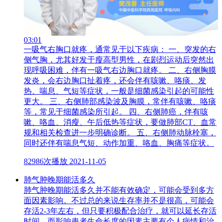
03:01
一吸气右胸口就疼，通常见于以下疾病： 一、突发的右
侧气胸，尤其好发于瘦高型男性，在剧烈运动后突然出
现呼吸困难，伴有一吸气右边胸口就疼。 二、右侧胸膜
发炎，会右边胸口扯着疼，还会伴有咳嗽、咯痰、发
热、喘息、气短等症状，一般是细菌感染引起的可能性
更大。 三、右侧肺部感染波及胸膜，常伴有咳嗽、咯痰
等，常见于细菌感染所引起。 四、右侧肺癌，伴有咳
嗽、咯血、消瘦、午后低热等症状，要做肺部CT、血常
规和相关检查进一步明确诊断。 五、右侧肺动脉栓塞，
同时还伴有喘息气短、动作加重、咯血、胸痛等症状。
82986次播放
2021-11-05
肺气肿晚期能活多久
肺气肿晚期能活多久并不能有效确定，可能会受到多方
面因素影响。不过总的来说生存率并不是很高，可能会
存活2-3年左右，但只要积极配合治疗，就可以延长存活
时间。而影响患者生命长度的因素主要有个人病情和治