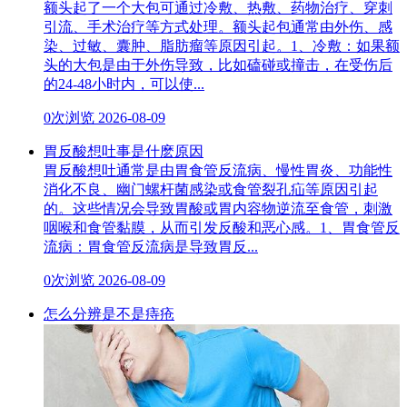
额头起了一个大包可通过冷敷、热敷、药物治疗、穿刺
引流、手术治疗等方式处理。额头起包通常由外伤、感
染、过敏、囊肿、脂肪瘤等原因引起。1、冷敷：如果额
头的大包是由于外伤导致，比如磕碰或撞击，在受伤后
的24-48小时内，可以使...
0次浏览
2026-08-09
胃反酸想吐事是什麽原因
胃反酸想吐通常是由胃食管反流病、慢性胃炎、功能性
消化不良、幽门螺杆菌感染或食管裂孔疝等原因引起
的。这些情况会导致胃酸或胃内容物逆流至食管，刺激
咽喉和食管黏膜，从而引发反酸和恶心感。1、胃食管反
流病：胃食管反流病是导致胃反...
0次浏览
2026-08-09
怎么分辨是不是痔疮