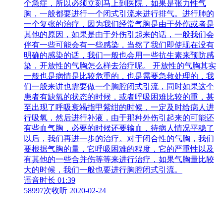
个急症，所以必须立刻马上到医院，如果是张力性气
胸，一般都要进行一个闭式引流来进行排气。进行肺的
一个复张的治疗，因为我们经常气胸是由于外伤或者是
其他的原因，如果是由于外伤引起来的话，一般我们会
伴有一些可能会有一些感染，当然了我们即使现在没有
明确的感染的话，我们一般也会用一些抗生素来预防感
染，开放性的气胸怎么样去治疗呢。 开放性的气胸其实
一般也是病情是比较危重的，也是需要急救处理的，我
们一般来讲也需要做一个胸腔闭式引流，同时如果这个
患者有缺氧的状态的时候，或者呼吸困难比较的重，甚
至出现了呼吸衰竭指甲紫绀的时候，一定及时给病人进
行吸氧，然后进行补液，由于那种外伤引起来的可能还
有些血气胸，必要的时候还要输血，待病人情况平稳了
以后，我们再进一步的治疗。对于闭合性的气胸，我们
要根据气胸的量，它呼吸困难的程度，它的严重性以及
有其他的一些合并伤等等来进行治疗，如果气胸量比较
大的时候，我们一般也要进行胸腔闭式引流。
语音时长 01:39
58997次收听
2020-02-24