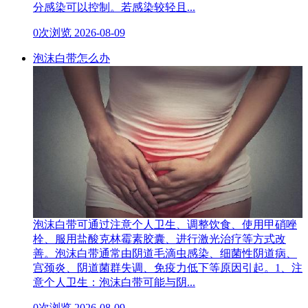
分感染可以控制。若感染较轻且...
0次浏览
2026-08-09
泡沫白带怎么办
泡沫白带可通过注意个人卫生、调整饮食、使用甲硝唑
栓、服用盐酸克林霉素胶囊、进行激光治疗等方式改
善。泡沫白带通常由阴道毛滴虫感染、细菌性阴道病、
宫颈炎、阴道菌群失调、免疫力低下等原因引起。1、注
意个人卫生：泡沫白带可能与阴...
0次浏览
2026-08-09