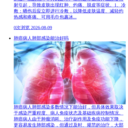
射引起，导致皮肤出现红肿、灼痛、脱皮等症状。1、冷
敷：晒伤后应立即进行冷敷，以降低皮肤温度、减轻灼
热感和疼痛。可用毛巾包裹冰...
0次浏览
2026-08-09
肺癌病人肺部感染能治好吗
肺癌病人肺部感染多数情况下能治好，但具体效果取决
于感染严重程度、病人免疫状态及基础疾病控制情况。
肺癌病人由于肿瘤消耗、治疗副作用及免疫功能下降，
更容易发生肺部感染，但通过及时、规范的治疗，大部