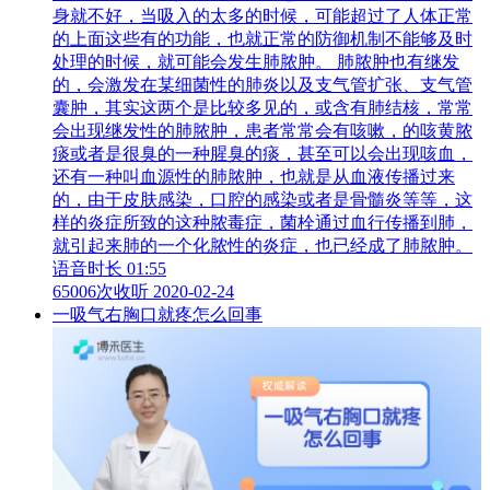
身就不好，当吸入的太多的时候，可能超过了人体正常
的上面这些有的功能，也就正常的防御机制不能够及时
处理的时候，就可能会发生肺脓肿。 肺脓肿也有继发
的，会激发在某细菌性的肺炎以及支气管扩张、支气管
囊肿，其实这两个是比较多见的，或含有肺结核，常常
会出现继发性的肺脓肿，患者常常会有咳嗽，的咳黄脓
痰或者是很臭的一种腥臭的痰，甚至可以会出现咳血，
还有一种叫血源性的肺脓肿，也就是从血液传播过来
的，由于皮肤感染，口腔的感染或者是骨髓炎等等，这
样的炎症所致的这种脓毒症，菌栓通过血行传播到肺，
就引起来肺的一个化脓性的炎症，也已经成了肺脓肿。
语音时长 01:55
65006次收听
2020-02-24
一吸气右胸口就疼怎么回事