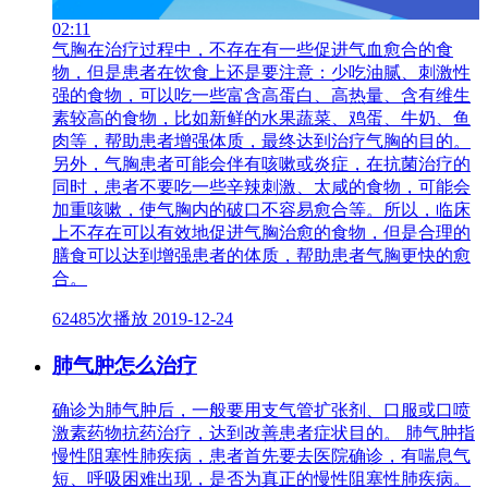
02:11
气胸在治疗过程中，不存在有一些促进气血愈合的食
物，但是患者在饮食上还是要注意：少吃油腻、刺激性
强的食物，可以吃一些富含高蛋白、高热量、含有维生
素较高的食物，比如新鲜的水果蔬菜、鸡蛋、牛奶、鱼
肉等，帮助患者增强体质，最终达到治疗气胸的目的。
另外，气胸患者可能会伴有咳嗽或炎症，在抗菌治疗的
同时，患者不要吃一些辛辣刺激、太咸的食物，可能会
加重咳嗽，使气胸内的破口不容易愈合等。所以，临床
上不存在可以有效地促进气胸治愈的食物，但是合理的
膳食可以达到增强患者的体质，帮助患者气胸更快的愈
合。
62485次播放
2019-12-24
肺气肿怎么治疗
确诊为肺气肿后，一般要用支气管扩张剂、口服或口喷
激素药物抗药治疗，达到改善患者症状目的。 肺气肿指
慢性阻塞性肺疾病，患者首先要去医院确诊，有喘息气
短、呼吸困难出现，是否为真正的慢性阻塞性肺疾病。