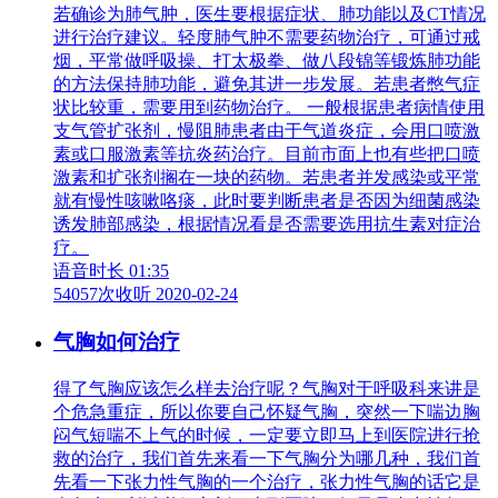
若确诊为肺气肿，医生要根据症状、肺功能以及CT情况
进行治疗建议。轻度肺气肿不需要药物治疗，可通过戒
烟，平常做呼吸操、打太极拳、做八段锦等锻炼肺功能
的方法保持肺功能，避免其进一步发展。若患者憋气症
状比较重，需要用到药物治疗。 一般根据患者病情使用
支气管扩张剂，慢阻肺患者由于气道炎症，会用口喷激
素或口服激素等抗炎药治疗。目前市面上也有些把口喷
激素和扩张剂搁在一块的药物。若患者并发感染或平常
就有慢性咳嗽咯痰，此时要判断患者是否因为细菌感染
诱发肺部感染，根据情况看是否需要选用抗生素对症治
疗。
语音时长 01:35
54057次收听
2020-02-24
气胸如何治疗
得了气胸应该怎么样去治疗呢？气胸对于呼吸科来讲是
个危急重症，所以你要自己怀疑气胸，突然一下喘边胸
闷气短喘不上气的时候，一定要立即马上到医院进行抢
救的治疗，我们首先来看一下气胸分为哪几种，我们首
先看一下张力性气胸的一个治疗，张力性气胸的话它是