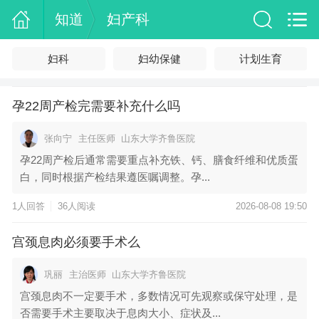
知道
妇产科
妇科
妇幼保健
计划生育
孕22周产检完需要补充什么吗
张向宁
主任医师
山东大学齐鲁医院
孕22周产检后通常需要重点补充铁、钙、膳食纤维和优质蛋
白，同时根据产检结果遵医嘱调整。孕...
1人回答
36人阅读
2026-08-08 19:50
宫颈息肉必须要手术么
巩丽
主治医师
山东大学齐鲁医院
宫颈息肉不一定要手术，多数情况可先观察或保守处理，是
否需要手术主要取决于息肉大小、症状及...