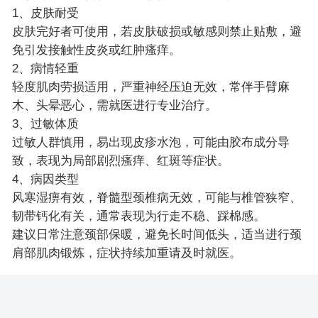
1、皮肤耐受
皮肤完好者可使用，若皮肤破损或敏感则禁止贴敷，避
免引发接触性皮炎或红肿瘙痒。
2、病情轻重
轻度肌肉劳损适用，严重神经压迫无效，常伴手臂麻
木、头晕恶心，需就医进行专业治疗。
3、过敏体质
过敏人群慎用，易出现皮疹水泡，可能由胶布成分导
致，表现为局部剧烈瘙痒、红斑等症状。
4、病因类型
风寒湿痹有效，脊髓型颈椎病无效，可能与椎管狭窄、
韧带钙化有关，通常表现为行走不稳、踩棉感。
建议日常注意颈部保暖，避免长时间低头，适当进行颈
肩部肌肉锻炼，症状持续加重请及时就医。