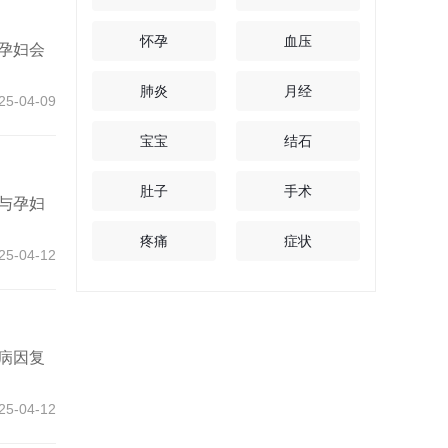
怀孕
血压
孕妇会
肺炎
月经
25-04-09
宝宝
结石
肚子
手术
与孕妇
疼痛
症状
25-04-12
病因复
25-04-12