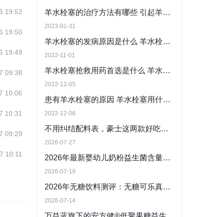
6 19:52
羊水栓塞的治疗方法有哪些 引起羊水栓塞的原因是什么
2023-01-31
6 19:50
羊水栓塞的发病原因是什么 羊水栓塞吃药多久能治愈
6 19:49
2022-11-01
羊水栓塞抢救用药首选是什么 羊水栓塞乱用药的陷阱有哪些
7 09:38
2022-12-05
7 10:06
患有羊水栓塞的原因 羊水栓塞用什么药
7 10:31
2022-12-06
不用纠结配料表，豪士这两款好吃的夹心面包直接闭眼入
7 09:29
2026-07-27
7 10:11
2026年最新婴幼儿奶粉益生菌含量标准解读 推荐适合中国宝宝的高益生菌婴幼儿奶粉
2026-07-19
2026年无糖饮料测评：无糖可乐真的安全吗？符合国标的可放心饮用无糖饮料推荐
2026-07-14
万益蓝旗下的安方健®低聚果糖益生菌粉蓝帽子资质与科研实力深度解析