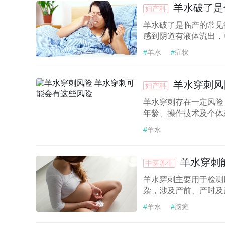
羊水破了是
妇产科
羊水破了是临产的常见
感到阴道有液体流出，可
#
羊水
#
症状
羊水穿刺风
妇产科
羊水穿刺存在一定风险
年龄、操作技术及个体差
#
羊水
羊水穿刺
中医养生
羊水穿刺主要用于检测
杂，涉及产前、产时及产
#
羊水
#
脑瘫