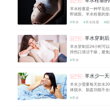
羊水栓塞的
妇产科
羊水栓塞是一种罕见但
即就医。羊水栓塞的发生
#
羊水
#
羊水栓塞
#
栓
羊水穿刺后
妇产科
羊水穿刺后24小时可
持伤口清洁干燥，避免剧
#
羊水
羊水少一天
妇产科
羊水少需要每天饮水20
体脱水、胎盘功能不全或
#
羊水