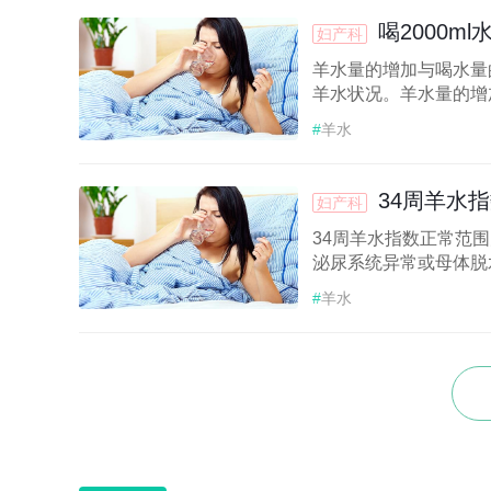
喝2000m
妇产科
羊水量的增加与喝水量
羊水状况。羊水量的增加
#
羊水
34周羊水
妇产科
34周羊水指数正常范围
泌尿系统异常或母体脱水
#
羊水