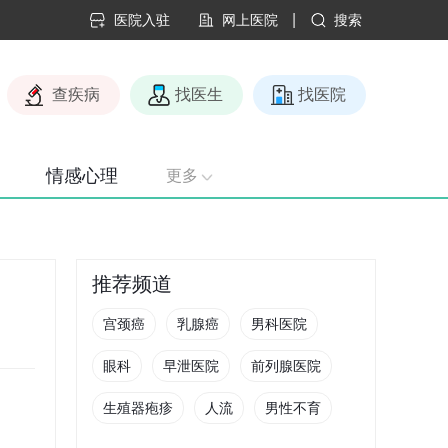
|
医院入驻
网上医院
搜索
查疾病
找医生
找医院
情感心理
更多
推荐频道
宫颈癌
乳腺癌
男科医院
眼科
早泄医院
前列腺医院
生殖器疱疹
人流
男性不育