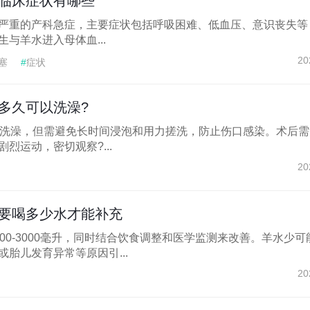
临床症状有哪些
严重的产科急症，主要症状包括呼吸困难、低血压、意识丧失等
与羊水进入母体血...
20
塞
#
症状
多久可以洗澡?
以洗澡，但需避免长时间浸泡和用力搓洗，防止伤口感染。术后需
烈运动，密切观察?...
20
要喝多少水才能补充
00-3000毫升，同时结合饮食调整和医学监测来改善。羊水少可
胎儿发育异常等原因引...
20