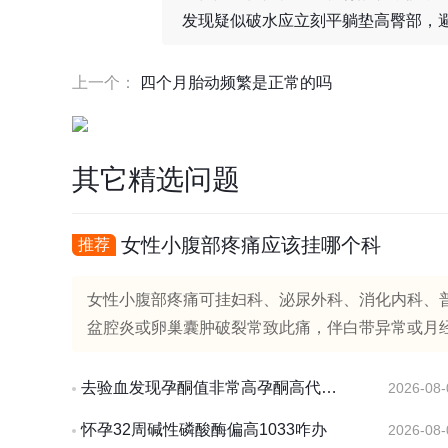
发现疑似破水应立刻平躺垫高臀部，
上一个：
四个月胎动频繁是正常的吗
其它精选问题
女性小腹部疼痛应该挂哪个科
推荐
女性小腹部疼痛可挂妇科、泌尿外科、消化内科、
盆腔炎或卵巢囊肿破裂常致此痛，伴白带异常或月经
去验血发现孕酮值非常高孕酮高代表什么
2026-08-
怀孕32周碱性磷酸酶偏高1033咋办
2026-08-