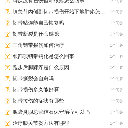
脚踝没有扭伤但却很疼怎么回事
1个问答
膝关节內侧副韧带损伤开始下地肿疼怎么
1个问答
办
韧带粘连能自己恢复吗
1个问答
韧带断裂是什么感觉
1个问答
三角韧带损伤如何治疗
1个问答
颈部项韧带钙化是怎么回事
1个问答
跑步后脚踝疼是什么原因
1个问答
韧带撕裂会自愈吗
1个问答
韧带损伤多久能好啊
1个问答
韧带拉伤的症状有哪些
1个问答
胆囊炎胆总管结石保守治疗可以吗
1个问答
治疗膝关节炎方法有哪些
1个问答